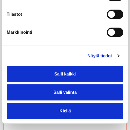
Tilastot
Vuoksi-takuu
1,90 €
/kk
Tilaa
Lue lisää
Markkinointi
Näytä tiedot
Voima 24 kk
Salli kaikki
9,69 snt/kWh
Salli valinta
Hinta sis. ALV 25,5 %
5,90 €/kk
Kiellä
Perusmaksu