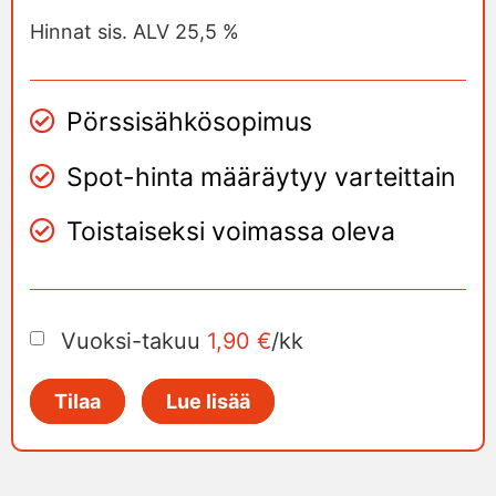
Hinnat sis. ALV 25,5 %
Pörssisähkösopimus
Spot-hinta määräytyy varteittain
Toistaiseksi voimassa oleva
Vuoksi-takuu
1,90 €
/kk
Tilaa
Lue lisää