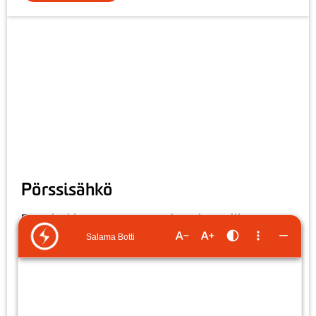
Pörssisähkö
Pörssisähkön seuranta: tunnin, päivän, viikon,
kuukauden ja vuoden hinnat. Sähkön hintakehitystä
seuraamalla voit kohdistaa sähkönkäyttöäsi
edullisemmille tunneille ja pienentää
sähkölaskuasi.