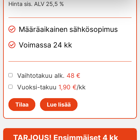
Hinta sis. ALV 25,5 %
Määräaikainen sähkösopimus
Voimassa 24 kk
Vaihtotakuu alk.
48 €
Vuoksi-takuu
1,90 €
/kk
Tilaa
Lue lisää
TARJOUS! Ensimmäiset 4 kk