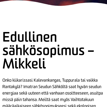
Edullinen
sähkösopimus –
Mikkeli
Onko kiikarissasi Kalevankangas, Tuppurala tai vaikka
Rantakylä? Imatran Seudun Sähköltä saat hyvän seudun
energiaa sekä uuteen että vanhaan osoitteeseen, asuitpa
missä päin tahansa. Meiltä saat myös Vaihtotakuun
määräaikaiseen sähkösopimukseesi sekä ekologisen