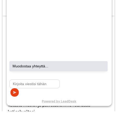
Lue lisää
SähköSanomat
Interaktiivisesta asiakaslehdestämme löydät
uusimmat tiedot ja paljon hyödyllisiä vinkkejä.
Tutustu meihin ja palveluihimme rauhassa
kotisohvaltasi.