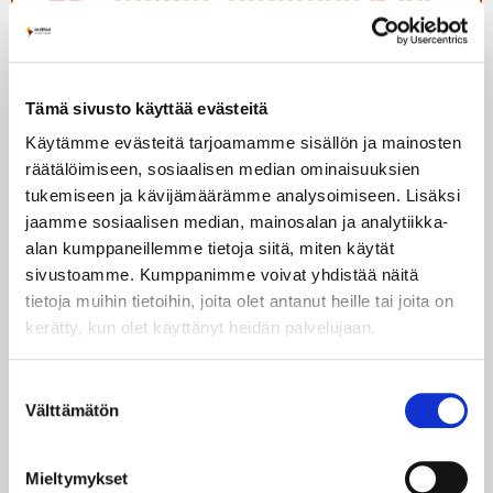
Voima Joustava 6 kk
13,89 snt/kWh
Tämä sivusto käyttää evästeitä
+/- kulutusvaikutus. Hinta sis. ALV 25,5 %
Käytämme evästeitä tarjoamamme sisällön ja mainosten
5,90 €/kk
räätälöimiseen, sosiaalisen median ominaisuuksien
tukemiseen ja kävijämäärämme analysoimiseen. Lisäksi
Perusmaksu
jaamme sosiaalisen median, mainosalan ja analytiikka-
Hinta sis. ALV 25,5 %
alan kumppaneillemme tietoja siitä, miten käytät
sivustoamme. Kumppanimme voivat yhdistää näitä
tietoja muihin tietoihin, joita olet antanut heille tai joita on
kerätty, kun olet käyttänyt heidän palvelujaan.
Määräaikainen sähkösopimus
Voimassa 6 kk
Suostumuksen
Välttämätön
valinta
Vaikuta ajoittamalla kulutustasi
Mieltymykset