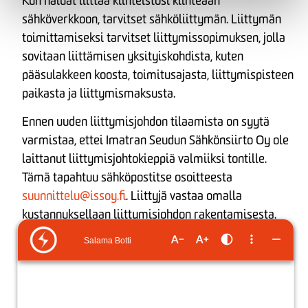
Kun haluat liittää kiinteistösi kiinteään
sähköverkkoon, tarvitset sähköliittymän. Liittymän
toimittamiseksi tarvitset liittymissopimuksen, jolla
sovitaan liittämisen yksityiskohdista, kuten
pääsulakkeen koosta, toimitusajasta, liittymispisteen
paikasta ja liittymismaksusta.
Ennen uuden liittymisjohdon tilaamista on syytä
varmistaa, ettei Imatran Seudun Sähkönsiirto Oy ole
laittanut liittymisjohtokieppiä valmiiksi tontille.
Tämä tapahtuu sähköpostitse osoitteesta
suunnittelu@issoy.fi
. Liittyjä vastaa omalla
kustannuksellaan liittymisjohdon rakentamisesta.
Liittymisjohdon rakentamisen voi tilata omalta
sähköurakoitsijalta.
Liittymän tilaamisen tarkemman ohjeistuksen aina
sähköjen turvalliseen kytkentään saakka löydät