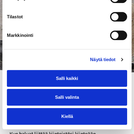
Tilastot
Markkinointi
Näytä tiedot
Salli kaikki
Salli valinta
Sähköliittymät
Kiellä