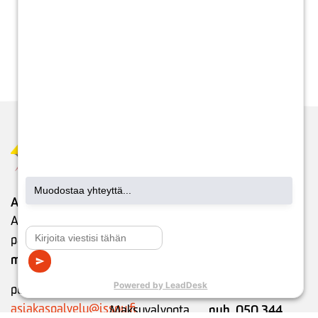
verkkosivultamme
.
Yleiset sähköverkostoon liittymisen ehdot LE
2019
Maksuneuvonta
Vikapäivystys
ja -valvonta
24h
Maksuneuvonta
Ilmoita
Asiakaspalvelu
palvelee laskuihin
sähkönjakeluun
Asiakaspalvelumme
ja maksamiseen
liittyvistä vioista.
palvelee:
liittyvissä
Palvelemme
ma-pe klo 9-15
asioissa:
vuorokauden
ma-pe klo 8-20
ympäri.
puh. 05 683 5209
asiakaspalvelu@issoy.fi
puh. 050 344
Maksuvalvonta