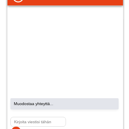
sähkönmyyntisopimuksen yksilöimiseksi ja
ilmoituksen lähettämiseksi uudelle myyjälle.
Toimi näin:
Ilmoita sopimuksen lähettäneelle
sähkönmyyjälle, että haluat perua
kyseisen sähkönmyyntisopimuksen.
Täytä alla oleva sopimuksen
kiistämislomake, vaikka et olisikaan
saanut yhteyttä sähkönmyyjään.