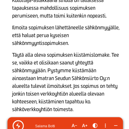
Kuluttaja-asiakkaana sinulla on tällaisessa
tapauksessa mahdollisuus sopimuksen
perumiseen, mutta toimi kuitenkin nopeasti.
Ilmoita sopimuksen lähettäneelle sähkönmyyjälle,
että haluat perua kyseisen
sähkönmyyntisopimuksen.
Täytä alla oleva sopimuksen kiistämislomake. Tee
se, vaikka et olisikaan saanut yhteyttä
sähkönmyyjään. Pystymme kiistämään
ainoastaan Imatran Seudun Sähkönsiirto Oy:n
alueelta tulevat ilmoitukset. Jos sopimus on tehty
jonkin toisen verkkoyhtiön alueella olevaan
kohteeseen, kiistäminen tapahtuu ko.
sähköverkkoyhtiön toimesta.
Tarvitsemme seuraavat tiedot