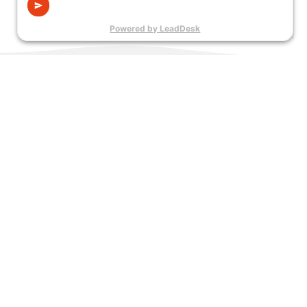
Siirry lomakkeeseen
Maksuneuvonta
Vikapäivystys
ja -valvonta
24h
Maksuneuvonta
Ilmoita
Asiakaspalvelu
palvelee laskuihin
sähkönjakeluun
Asiakaspalvelumme
ja maksamiseen
liittyvistä vioista.
palvelee:
liittyvissä
Palvelemme
ma-pe klo 9-15
asioissa:
vuorokauden
ma-pe klo 8-20
ympäri.
puh. 05 683 5209
asiakaspalvelu@issoy.fi
puh. 050 344
Maksuvalvonta
Karhumäenkatu
palvelee
1241
2, 55120 Imatra
muistutus- ja
Tekninen