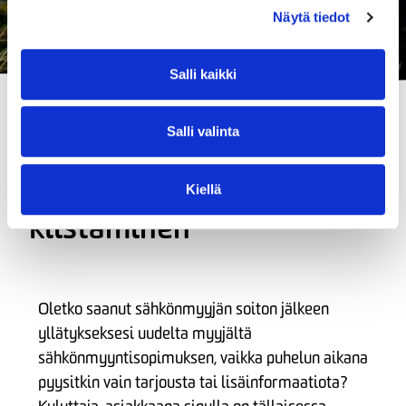
Näytä tiedot
Salli kaikki
Salli valinta
Sähkönmyyntisopimuksen
Kiellä
kiistäminen
Oletko saanut sähkönmyyjän soiton jälkeen
yllätykseksesi uudelta myyjältä
sähkönmyyntisopimuksen, vaikka puhelun aikana
pyysitkin vain tarjousta tai lisäinformaatiota?