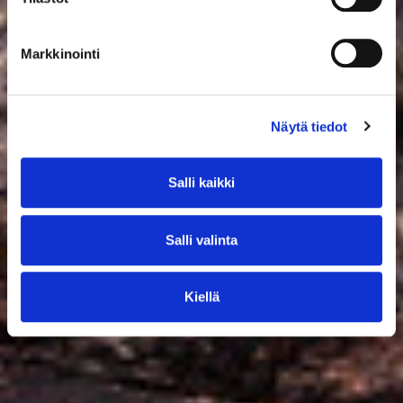
Markkinointi
Näytä tiedot
Salli kaikki
Salli valinta
Kiellä