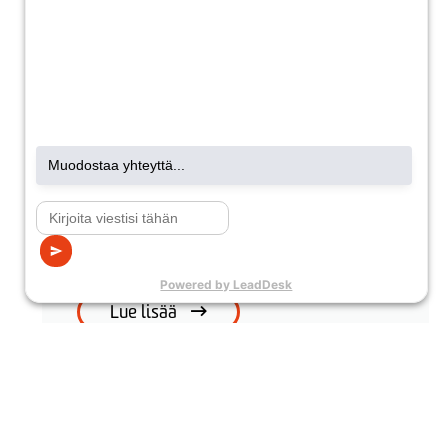
Eka Energiaselvitys
Paras energiatehokkuus ja suurin säästö?
Älä arvaile, vaan tee Eka Energiaselvitys.
Tarpeisiisi mitoitetuilla
energiaratkaisuilla varmistat toimillesi
parhaan tuoton.
Lue lisää