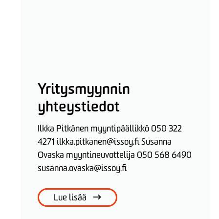
Yritysmyynnin
yhteystiedot
Ilkka Pitkänen myyntipäällikkö 050 322
4271 ilkka.pitkanen@issoy.fi Susanna
Ovaska myyntineuvottelija 050 568 6490
susanna.ovaska@issoy.fi
Lue lisää