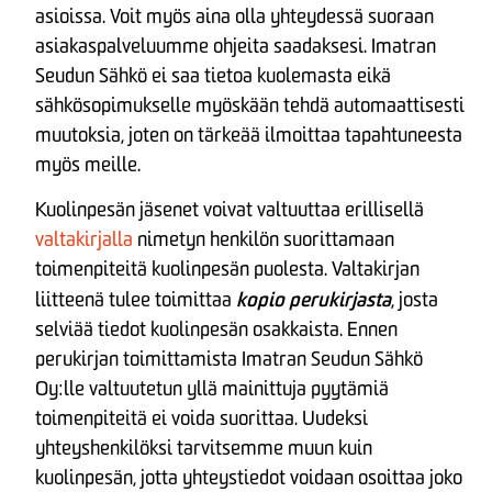
asioissa. Voit myös aina olla yhteydessä suoraan
asiakaspalveluumme ohjeita saadaksesi. Imatran
Seudun Sähkö ei saa tietoa kuolemasta eikä
sähkösopimukselle myöskään tehdä automaattisesti
muutoksia, joten on tärkeää ilmoittaa tapahtuneesta
myös meille.
Kuolinpesän jäsenet voivat valtuuttaa erillisellä
valtakirjalla
nimetyn henkilön suorittamaan
toimenpiteitä kuolinpesän puolesta. Valtakirjan
kopio perukirjasta
liitteenä tulee toimittaa
, josta
selviää tiedot kuolinpesän osakkaista. Ennen
perukirjan toimittamista Imatran Seudun Sähkö
Oy:lle valtuutetun yllä mainittuja pyytämiä
toimenpiteitä ei voida suorittaa. Uudeksi
yhteyshenkilöksi tarvitsemme muun kuin
kuolinpesän, jotta yhteystiedot voidaan osoittaa joko