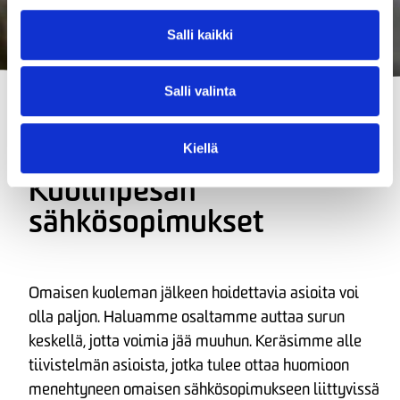
Salli kaikki
Salli valinta
Kiellä
Kuolinpesän
sähkösopimukset
Omaisen kuoleman jälkeen hoidettavia asioita voi
olla paljon. Haluamme osaltamme auttaa surun
keskellä, jotta voimia jää muuhun. Keräsimme alle
tiivistelmän asioista, jotka tulee ottaa huomioon
menehtyneen omaisen sähkösopimukseen liittyvissä