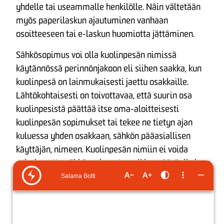
yhdelle tai useammalle henkilölle. Näin vältetään
myös paperilaskun ajautuminen vanhaan
osoitteeseen tai e-laskun huomiotta jättäminen.
Sähkösopimus voi olla kuolinpesän nimissä
käytännössä perinnönjakoon eli siihen saakka, kun
kuolinpesä on lainmukaisesti jaettu osakkaille.
Lähtökohtaisesti on toivottavaa, että suurin osa
kuolinpesistä päättää itse oma-aloitteisesti
kuolinpesän sopimukset tai tekee ne tietyn ajan
kuluessa yhden osakkaan, sähkön pääasiallisen
käyttäjän, nimeen. Kuolinpesän nimiin ei voida
solmia uutta sähkösopimusta, vaikka määräaikainen
sopimus olisi päättymässä. Sopimusmuutokset
voidaan tehdä vain valtakirjalla.
Imatran Seudun Sähkölle tehty ilmoitus riittää, eikä