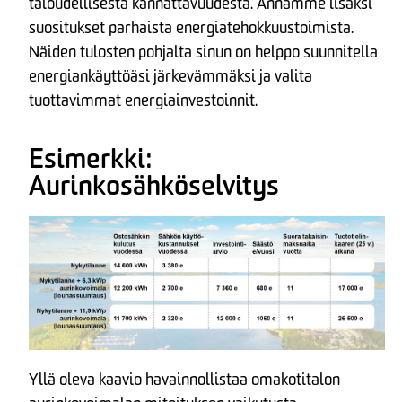
taloudellisesta kannattavuudesta. Annamme lisäksi
suositukset parhaista energiatehokkuustoimista.
Näiden tulosten pohjalta sinun on helppo suunnitella
energiankäyttöäsi järkevämmäksi ja valita
tuottavimmat energiainvestoinnit.
Esimerkki:
Aurinkosähköselvitys
Yllä oleva kaavio havainnollistaa omakotitalon