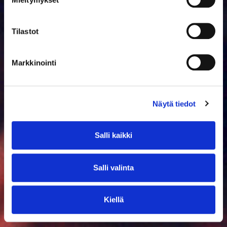
Tilastot
Markkinointi
Näytä tiedot
Salli kaikki
Salli valinta
Kiellä