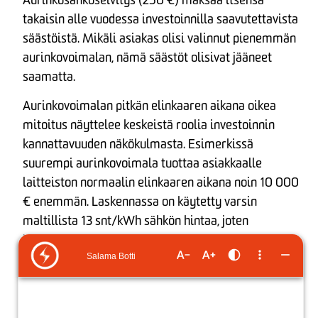
takaisin alle vuodessa investoinnilla saavutettavista
säästöistä. Mikäli asiakas olisi valinnut pienemmän
aurinkovoimalan, nämä säästöt olisivat jääneet
saamatta.
Aurinkovoimalan pitkän elinkaaren aikana oikea
mitoitus näyttelee keskeistä roolia investoinnin
kannattavuuden näkökulmasta. Esimerkissä
suurempi aurinkovoimala tuottaa asiakkaalle
laitteiston normaalin elinkaaren aikana noin 10 000
€ enemmän. Laskennassa on käytetty varsin
maltillista 13 snt/kWh sähkön hintaa, joten
korkeampi sähkön hinta kasvattaa vain entisestään
investoinnin tuottoja ja kannattavuutta.
Esimerkki: