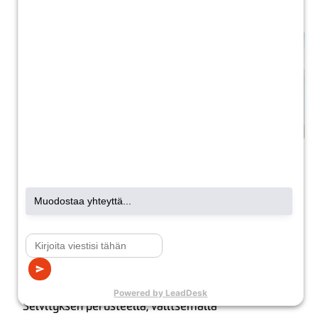
Lämpöpumppuselvitys
Yllä oleva kaavio havainnollistaa öljylämmitteisen
omakotitalon maa- ja ilmavesilämpöpumpun
käyttökustannuksia ja kannattavuutta. Esimerkissä
on käytetty asiakkaan nykyisten sähkösopimusten
energiahintoja, ostetun sähköenergian hintana 13
snt/kWh, ja siirtokustannukset
verkkopalveluhinnaston mukaisesti, sisältäen ALV:n.
Selvityksen perusteella, valitsemalla