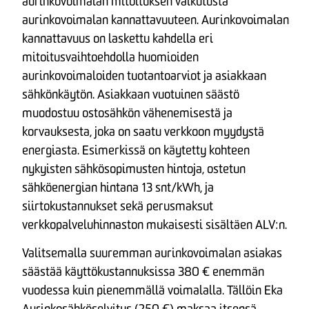
aurinkovoimalan mitoituksen vaikutusta
aurinkovoimalan kannattavuuteen. Aurinkovoimalan
kannattavuus on laskettu kahdella eri
mitoitusvaihtoehdolla huomioiden
aurinkovoimaloiden tuotantoarviot ja asiakkaan
sähkönkäytön. Asiakkaan vuotuinen säästö
muodostuu ostosähkön vähenemisestä ja
korvauksesta, joka on saatu verkkoon myydystä
energiasta. Esimerkissä on käytetty kohteen
nykyisten sähkösopimusten hintoja, ostetun
sähköenergian hintana 13 snt/kWh, ja
siirtokustannukset sekä perusmaksut
verkkopalveluhinnaston mukaisesti sisältäen ALV:n.
Valitsemalla suuremman aurinkovoimalan asiakas
säästää käyttökustannuksissa 380 € enemmän
vuodessa kuin pienemmällä voimalalla. Tällöin Eka
Aurinkosähköselvitys (250 €) maksaa itsensä