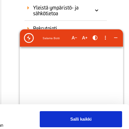
Yleistä ympäristö- ja
sähkötietoa
Rekrytointi
Sponsorointi
Salli kaikki
an