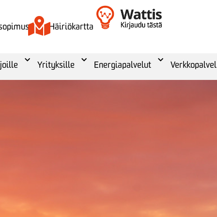
 sopimus
Häiriökartta
joille
Yrityksille
Energiapalvelut
Verkkopalvel