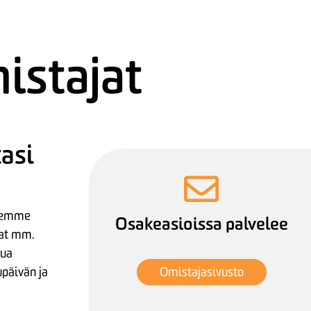
istajat
tasi
llemme
Osakeasioissa palvelee
at mm.
tua
päivän ja
Omistajasivusto