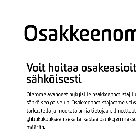
Osakkeenom
Voit hoitaa osakeasioi
sähköisesti
Olemme avanneet nykyisille osakkeenomistaji
sähköisen palvelun. Osakkeenomistajamme voiv
tarkastella ja muokata omia tietojaan, ilmoittau
yhtiökokoukseen sekä tarkastaa osinkojen maksu
määrän.