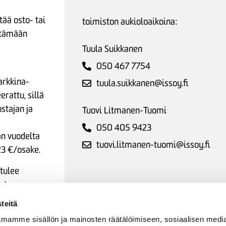
tää osto- tai
toimiston aukioloaikoina:
ttämään
Tuula Suikkanen
050 467 7754
arkkina-
tuula.suikkanen@issoy.fi
rattu, sillä
stajan ja
Tuovi Litmanen-Tuomi
050 405 9423
an vuodelta
tuovi.litmanen-tuomi@issoy.fi
23 €/osake.
 tulee
at
teitä
mamme sisällön ja mainosten räätälöimiseen, sosiaalisen medi