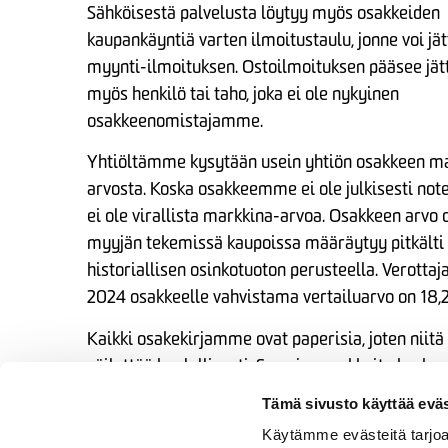
Sähköisestä palvelusta löytyy myös osakkeiden
kaupankäyntiä varten ilmoitustaulu, jonne voi jät
myynti-ilmoituksen. Ostoilmoituksen pääsee jä
myös henkilö tai taho, joka ei ole nykyinen
osakkeenomistajamme.
Yhtiöltämme kysytään usein yhtiön osakkeen m
arvosta. Koska osakkeemme ei ole julkisesti notee
ei ole virallista markkina-arvoa. Osakkeen arvo o
myyjän tekemissä kaupoissa määräytyy pitkälti
historiallisen osinkotuoton perusteella. Verottaj
2024 osakkeelle vahvistama vertailuarvo on 18,
Kaikki osakekirjamme ovat paperisia, joten niitä
säilyttää huolellisesti. S-sarjan osakkeita koskev
yhtiöjärjestyksen 14 § lunastuslauseke ja 15 §
Tämä sivusto käyttää eväs
suostumuslauseke.
Käytämme evästeitä tarjoa