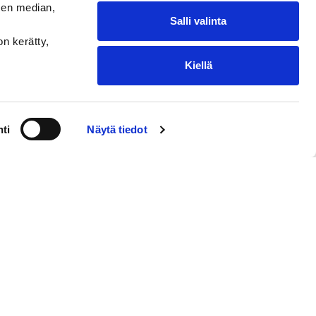
sen median,
Salli valinta
on kerätty,
Kiellä
ti
Näytä tiedot