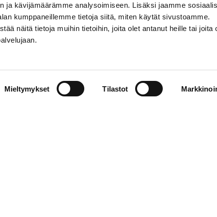
 vaivattoman
n ja kävijämäärämme analysoimiseen. Lisäksi jaamme sosiaali
alan kumppaneillemme tietoja siitä, miten käytät sivustoamme.
hoitajalta
näitä tietoja muihin tietoihin, joita olet antanut heille tai joita 
äyntiä
palvelujaan.
oite- ja
tte, että
äätyvät
iis sähköisen
Mieltymykset
Tilastot
Markkinoin
Seudun
in jakaa 0,35
6.