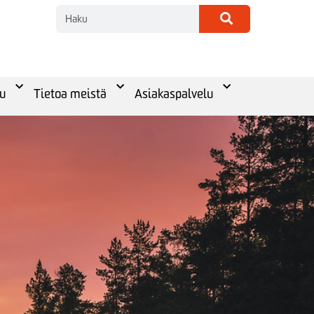
u
Tietoa meistä
Asiakaspalvelu