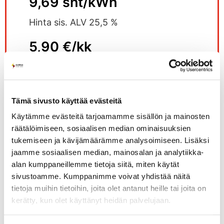
9,69 snt/kWh
Hinta sis. ALV 25,5 %
5,90 €/kk
Perusmaksu
Hinta sis. ALV 25,5 %
Tämä sivusto käyttää evästeitä
Tilaa
Käytämme evästeitä tarjoamamme sisällön ja mainosten
räätälöimiseen, sosiaalisen median ominaisuuksien
tukemiseen ja kävijämäärämme analysoimiseen. Lisäksi
jaamme sosiaalisen median, mainosalan ja analytiikka-
alan kumppaneillemme tietoja siitä, miten käytät
sivustoamme. Kumppanimme voivat yhdistää näitä
tietoja muihin tietoihin, joita olet antanut heille tai joita on
EDULLINEN KIINTEÄHINTAINEN
kerätty, kun olet käyttänyt heidän palvelujaan.
MÄÄRÄAIKAINEN SÄHKÖSOPIMUS