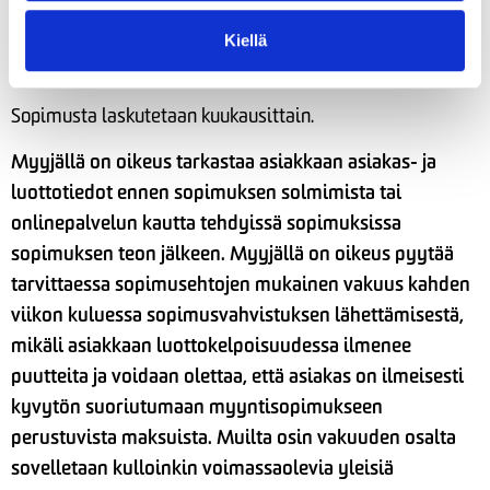
käyttöpaikan vuosikulutuksesta. Vaihtotakuun voit valita
max. 30000 kWh vuosikulutuskohteelle. Vaihtotakuu
Kiellä
veloitetaan ensimmäisen laskun yhteydessä.
Sopimusta laskutetaan kuukausittain.
Myyjällä on oikeus tarkastaa asiakkaan asiakas- ja
luottotiedot ennen sopimuksen solmimista tai
onlinepalvelun kautta tehdyissä sopimuksissa
sopimuksen teon jälkeen. Myyjällä on oikeus pyytää
tarvittaessa sopimusehtojen mukainen vakuus kahden
viikon kuluessa sopimusvahvistuksen lähettämisestä,
mikäli asiakkaan luottokelpoisuudessa ilmenee
puutteita ja voidaan olettaa, että asiakas on ilmeisesti
kyvytön suoriutumaan myyntisopimukseen
perustuvista maksuista. Muilta osin vakuuden osalta
sovelletaan kulloinkin voimassaolevia yleisiä