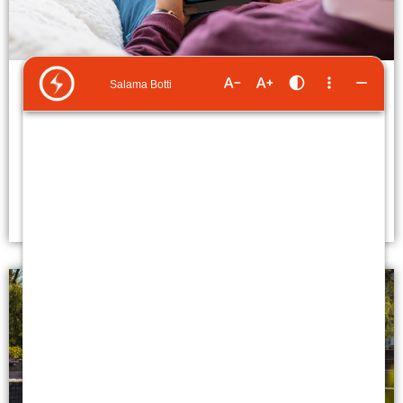
SähköSanomat
Lue uusin SähköSanomat ja pysyt aina ajan tasalla.
Digitaalisesta asiakaslehdestämme löydät uusimmat tiedot
ja paljon hyödyllisiä vinkkejä.
Lue lisää