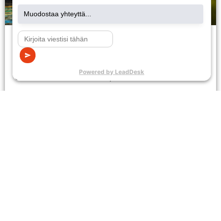
Asiakasedut
Katso kaikki voimassa olevat asiakasedut ja hyödynnä
tarjoukset! Imatran Seudun Sähkön myyntiasiakkaana voit
tilata haluamasi etukoodit helposti.
Lue lisää
Maksuneuvonta
Vikapäivystys
ja -valvonta
24h
Maksuneuvonta
Ilmoita
Asiakaspalvelu