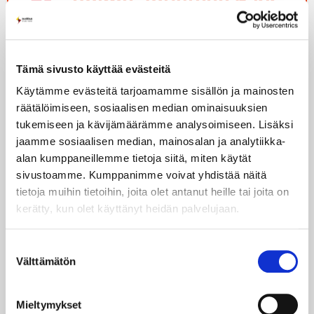
Voima Joustava 6 kk
13,89 snt/kWh
Tämä sivusto käyttää evästeitä
+/- kulutusvaikutus. Hinta sis. ALV 25,5 %
Käytämme evästeitä tarjoamamme sisällön ja mainosten
5,90 €/kk
räätälöimiseen, sosiaalisen median ominaisuuksien
tukemiseen ja kävijämäärämme analysoimiseen. Lisäksi
Perusmaksu
jaamme sosiaalisen median, mainosalan ja analytiikka-
Hinta sis. ALV 25,5 %
alan kumppaneillemme tietoja siitä, miten käytät
sivustoamme. Kumppanimme voivat yhdistää näitä
tietoja muihin tietoihin, joita olet antanut heille tai joita on
kerätty, kun olet käyttänyt heidän palvelujaan.
Määräaikainen sähkösopimus
Voimassa 6 kk
Suostumuksen
Välttämätön
valinta
Vaikuta ajoittamalla kulutustasi
Mieltymykset