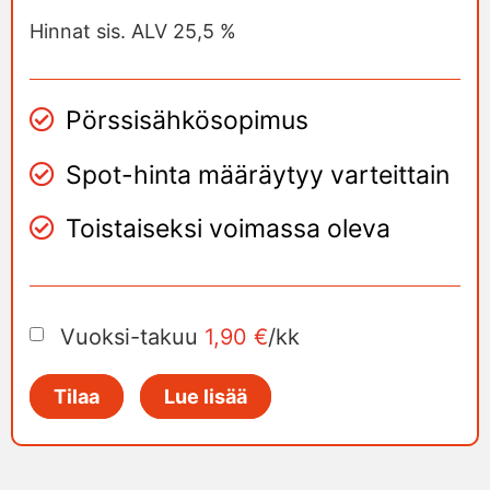
Hinnat sis. ALV 25,5 %
Pörssisähkösopimus
Spot-hinta määräytyy varteittain
Toistaiseksi voimassa oleva
Vuoksi-takuu
1,90 €
/kk
Tilaa
Lue lisää