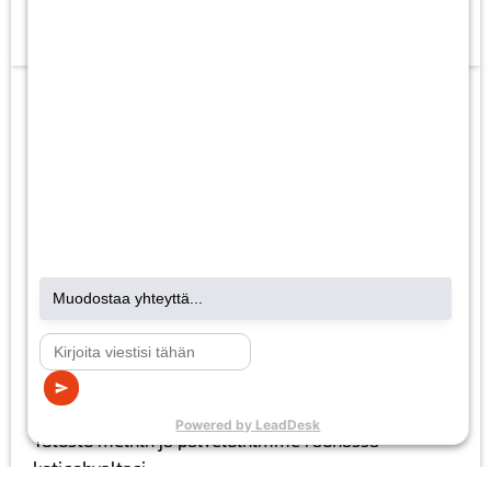
Lue lisää
SähköSanomat
Interaktiivisesta asiakaslehdestämme löydät
uusimmat tiedot ja paljon hyödyllisiä vinkkejä.
Tutustu meihin ja palveluihimme rauhassa
kotisohvaltasi.