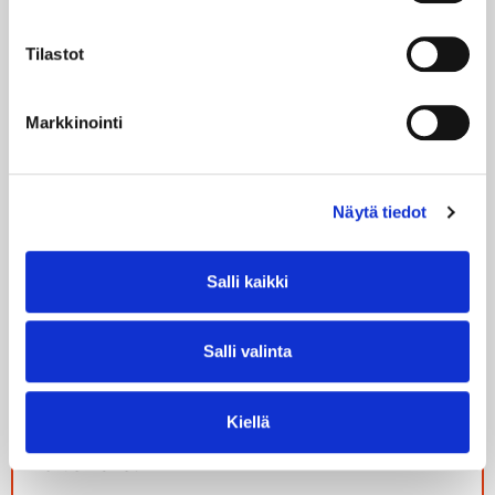
Tilastot
Vuoksi-takuu
1,90 €
/kk
Tilaa
Lue lisää
Markkinointi
Näytä tiedot
Voima 24 kk
Salli kaikki
9,69 snt/kWh
Salli valinta
Hinta sis. ALV 25,5 %
5,90 €/kk
Kiellä
Perusmaksu