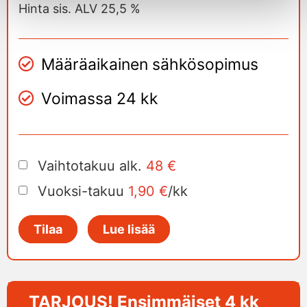
Hinta sis. ALV 25,5 %
Määräaikainen sähkösopimus
Voimassa 24 kk
Vaihtotakuu alk.
48 €
Vuoksi-takuu
1,90 €
/kk
Tilaa
Lue lisää
TARJOUS! Ensimmäiset 4 kk