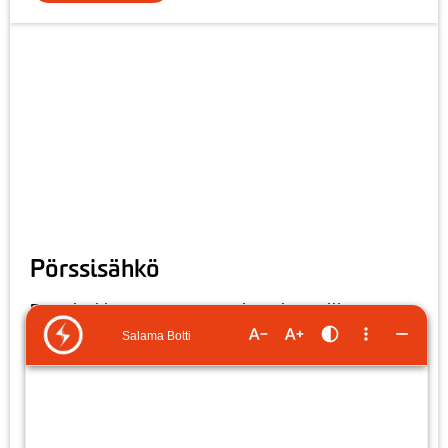
Pörssisähkö
Pörssisähkön seuranta: tunnin, päivän, viikon,
kuukauden ja vuoden hinnat. Sähkön hintakehitystä
seuraamalla voit kohdistaa sähkönkäyttöäsi
edullisemmille tunneille ja pienentää
sähkölaskuasi.