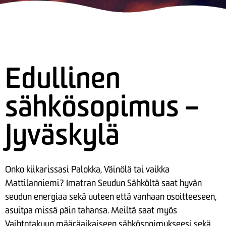
Edullinen
sähkösopimus –
Jyväskylä
Onko kiikarissasi Palokka, Väinölä tai vaikka
Mattilanniemi? Imatran Seudun Sähköltä saat hyvän
seudun energiaa sekä uuteen että vanhaan osoitteeseen,
asuitpa missä päin tahansa. Meiltä saat myös
Vaihtotakuun määräaikaiseen sähkösopimukseesi sekä