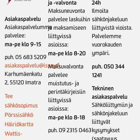
ja -valvonta
24h
Maksuneuvonta
Ilmoita
Asiakaspalvelu
palvelee laskuihin
sähkönjakeluun
Asiakaspalvelumme
ja maksamiseen
liittyvistä vioista.
palvelee:
liittyvissä
Palvelemme
ma-pe klo 9-15
asioissa:
vuorokauden
ma-pe klo 8-20
ympäri.
puh. 05 683 5209
asiakaspalvelu@issoy.fi
puh. 050 344
Maksuvalvonta
Karhumäenkatu
palvelee
1241
2, 55120 Imatra
muistutus- ja
Tekninen
perintäkirjeisiin
Tee
asiakaspalvelu
liittyvissä
Sähköliittymiin ja
sähkösopimus
asioissa:
sähkönjakeluun
Pörssisähkö
ma-pe klo 8-18
liittyvät
Häiriökartta
puh. 09 2315 0463
kysymykset
Wattis-
(saatavuus,