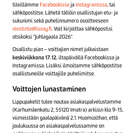
tileillämme
Facebookissa
ja
Instagramissa
, tai
sähköpostitse. Lähetä tällöin osallistujan etu- ja
sukunimi sekä puhelinnumero osoitteeseen
viestinta@issoy.fi
. Voit kirjoittaa sähköpostisi
otsikoksi ”Juhlagaala 2026”.
Osallistu pian – voittajien nimet julkaistaan
keskiviikkona 17.12.
iltapäivällä Facebookissa ja
Instagramissa. Lisäksi ilmoitamme sähköpostitse
osallistuneille voittajille puhelimitse.
Voittojen lunastaminen
Lippupaketit tulee noutaa asiakaspalvelustamme
(Karhumäenkatu 2, 55120 Imatra) arkisin klo 9-15,
viimeistään gaalapäivänä 2.1. Huomioithan, että
joulukuussa on asiakaspalvelussamme on