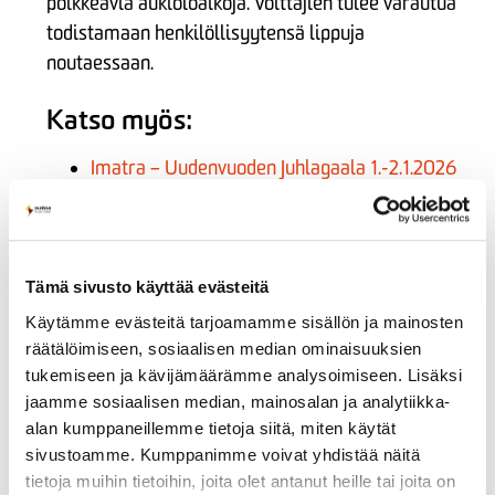
poikkeavia aukioloaikoja. Voittajien tulee varautua
todistamaan henkilöllisyytensä lippuja
noutaessaan.
Katso myös:
Imatra – Uudenvuoden Juhlagaala 1.-2.1.2026
Joulunajan poikkeavat aukioloajat
Arvontojen yleiset säännöt
Tämä sivusto käyttää evästeitä
Käytämme evästeitä tarjoamamme sisällön ja mainosten
räätälöimiseen, sosiaalisen median ominaisuuksien
tukemiseen ja kävijämäärämme analysoimiseen. Lisäksi
jaamme sosiaalisen median, mainosalan ja analytiikka-
alan kumppaneillemme tietoja siitä, miten käytät
sivustoamme. Kumppanimme voivat yhdistää näitä
tietoja muihin tietoihin, joita olet antanut heille tai joita on