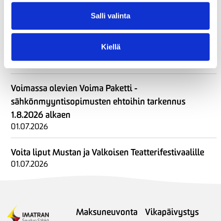
02.07.2026
Salli valinta
Uusin asiakaslehtemme on ilmestynyt –
Kiellä
kesälukemista SähköSanomista!
02.07.2026
Voimassa olevien Voima Paketti -
sähkönmyyntisopimusten ehtoihin tarkennus
1.8.2026 alkaen
01.07.2026
Voita liput Mustan ja Valkoisen Teatterifestivaalille
01.07.2026
Maksuneuvonta
Vikapäivystys