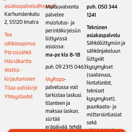
asiakaspalvelu@issoy.fi
puh. 050 344
Maksuvalvonta
Karhumäenkatu
palvelee
1241
2, 55120 Imatra
muistutus- ja
Tekninen
perintäkirjeisiin
Tee
asiakaspalvelu
liittyvissä
Sähköliittymiin ja
sähkösopimus
asioissa:
sähkönjakeluun
Pörssisähkö
ma-pe klo 8-18
liittyvät
Häiriökartta
puh. 09 2315 0463
kysymykset
Wattis-
(saatavuus,
kirjautuminen
MyRopo
-
hintatiedot,
palvelussa voit
Tilaa uutiskirje
tekniset
tarkistaa laskusi
Yhteystiedot
kysymykset),
tilanteen ja
puunkaato- ja
maksaa laskun,
mittarointiasiat
siirtää
sekä
eräpäivää,
tehdä
sähkönkäytön