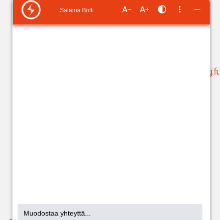
maksusuunnitelman
neuvonta:
tai
ilmoittaa
ma-pe klo 9-15
tilinumeron
liikamaksun
puh. 05 683 5209
palautusta varten
.
(ajanvaraukset)
Käytössäsi on
suunnittelu@issoy.fi
ChatBot 24/7.
C
hat-
asiakaspalvelijat:
ma-pe klo 8-18
(kuluttajat) ja klo
8-17 (yritykset).