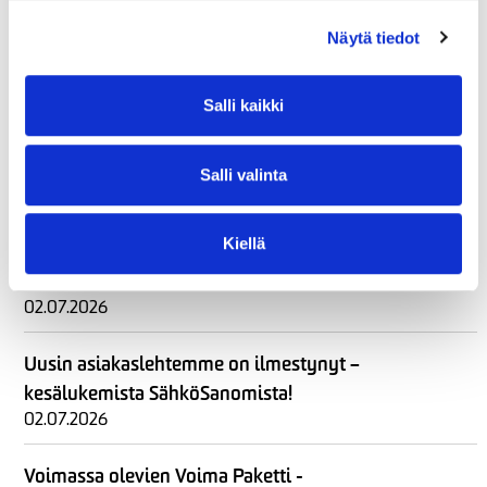
Näytä tiedot
Pia Laakkonen aloitti Imatran Seudun Sähkö Oy:n
myyntijohtajana
Salli kaikki
03.08.2026
Voima Vuodenaika -sähkösopimuksen syksyhinta
Salli valinta
30.07.2026
Kiellä
Imatran Seudun Sähkö otteluisäntänä PEPOn
kotiottelussa 24.7.
02.07.2026
Uusin asiakaslehtemme on ilmestynyt –
kesälukemista SähköSanomista!
02.07.2026
Voimassa olevien Voima Paketti -