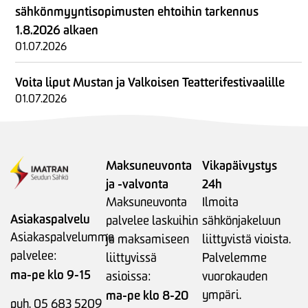
sähkönmyyntisopimusten ehtoihin tarkennus
1.8.2026 alkaen
01.07.2026
Voita liput Mustan ja Valkoisen Teatterifestivaalille
01.07.2026
Maksuneuvonta
Vikapäivystys
ja -valvonta
24h
Maksuneuvonta
Ilmoita
Asiakaspalvelu
palvelee laskuihin
sähkönjakeluun
Asiakaspalvelumme
ja maksamiseen
liittyvistä vioista.
palvelee:
liittyvissä
Palvelemme
ma-pe klo 9-15
asioissa:
vuorokauden
ma-pe klo 8-20
ympäri.
puh. 05 683 5209