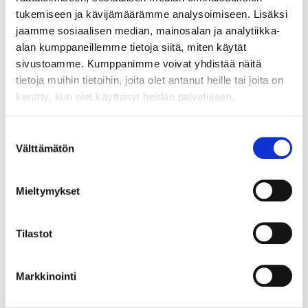
tukemiseen ja kävijämäärämme analysoimiseen. Lisäksi
Maksuneuvonta palvelee laskuihin ja
jaamme sosiaalisen median, mainosalan ja analytiikka-
maksamiseen liittyvissä asioissa, ma-pe klo 8-20
alan kumppaneillemme tietoja siitä, miten käytät
Maksuvalvonta palvelee muistutus- ja
sivustoamme. Kumppanimme voivat yhdistää näitä
perintäkirjeisiin liittyvissä asioissa, ma-pe klo 8-
tietoja muihin tietoihin, joita olet antanut heille tai joita on
17
kerätty, kun olet käyttänyt heidän palvelujaan.
MyRopossa käytössäsi on ChatBot 24/7. Chat-
Suostumuksen
asiakaspalvelijat: ma-pe klo 8-18 (kuluttajat) ja
Välttämätön
valinta
klo 8-17 (yritykset).
Mieltymykset
Jaa somessa
Tilastot
Markkinointi
Uusimmat uutiset ja tiedotteet