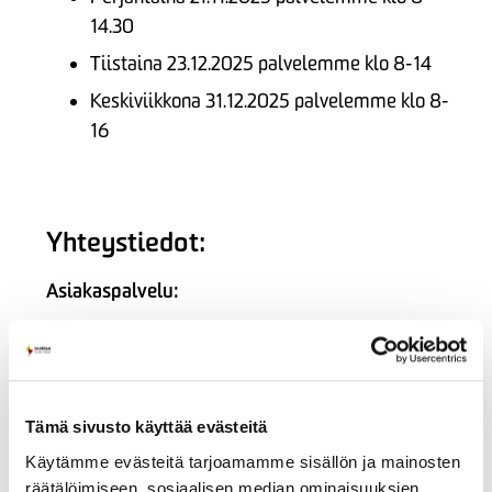
14.30
Tiistaina 23.12.2025 palvelemme klo 8-14
Keskiviikkona 31.12.2025 palvelemme klo 8-
16
Yhteystiedot:
Asiakaspalvelu:
puh. 05 683 5209,
asiakaspalvelu@issoy.fi
ma-pe klo 9-15
Tämä sivusto käyttää evästeitä
Maksuneuvonta ja -valvonta:
Käytämme evästeitä tarjoamamme sisällön ja mainosten
puh. 09 2315 0463,
MyRopo
räätälöimiseen, sosiaalisen median ominaisuuksien