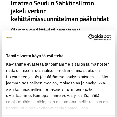
Imatran Seudun Sähkönsiirron
jakeluverkon
kehittämissuunnitelman pääkohdat
Olemme merkittävästi parantaneet
jakeluverkkomme sähkön toimitusvarmuutta niin
asemakaava-alueilla kuin niiden ulkopuolisilla
alueilla viime vuosien aikana. Olemme
Tämä sivusto käyttää evästeitä
kaapeloineet asemakaava-alueilla lähestulkoon
Käytämme evästeitä tarjoamamme sisällön ja mainosten
koko keskijänniteverkon sekä suurimman osan
räätälöimiseen, sosiaalisen median ominaisuuksien
pienjänniteverkoista. Lisäksi kahden olemme
tukemiseen ja kävijämäärämme analysoimiseen. Lisäksi
toteuttaneet puuvarmaksi keskijänniteilmajohtoa
jaamme sosiaalisen median, mainosalan ja analytiikka-
440 km asemakaava-alueiden ulkopuolella, minkä
alan kumppaneillemme tietoja siitä, miten käytät
ansiosta olemme pystyneet nostamaan
sivustoamme. Kumppanimme voivat yhdistää näitä
laatuvaatimukset täyttävien käyttöpaikkojen
tietoja muihin tietoihin, joita olet antanut heille tai joita on
osuuden hieman yli 80 %:n, huomioiden kaikki
kerätty, kun olet käyttänyt heidän palvelujaan.
jakeluverkkoalueemme käyttöpaikat.