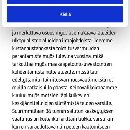
Lopullisiin tavoitteisiin päästäksemme,
Kiellä
tarkoituksenamme on kaapeloida vuoteen 2036
mennessä kaikki asemakaava-alueiden ilmajohdot
ja merkittävä osuus myös asemakaava-alueiden
ulkopuolisten alueiden ilmajohdoista. Teemme
kustannustehokasta toimitusvarmuuden
parantamista myös tulevina vuosina, mikä
tarkoittaa myös maakaapelointi-investointien
kohdentamista niille alueille, missä lain
edellyttämiin toimitusvarmuusvaatimuksiin ei
muilla ratkaisuilla päästä. Keinovalikoimaamme
kuuluu myös metsien läpi kulkevien
keskijännitelinjojen siirtämistä teiden varsille.
Suurimmillaan 36 tunnin sallitun keskeytyksen
vaatimus on kuitenkin erittäin tiukka, varsinkin
kun on varauduttava niin puiden kaatumiseen