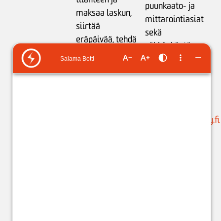
puunkaato- ja
maksaa laskun,
mittarointiasiat
siirtää
sekä
eräpäivää,
tehdä
sähkönkäytön
maksusuunnitelman
neuvonta:
tai
ilmoittaa
ma-pe klo 9-15
tilinumeron
liikamaksun
puh. 05 683 5209
palautusta varten
.
(ajanvaraukset)
Käytössäsi on
suunnittelu@issoy.fi
ChatBot 24/7.
C
hat-
asiakaspalvelijat:
ma-pe klo 8-18
(kuluttajat) ja klo
8-17 (yritykset).