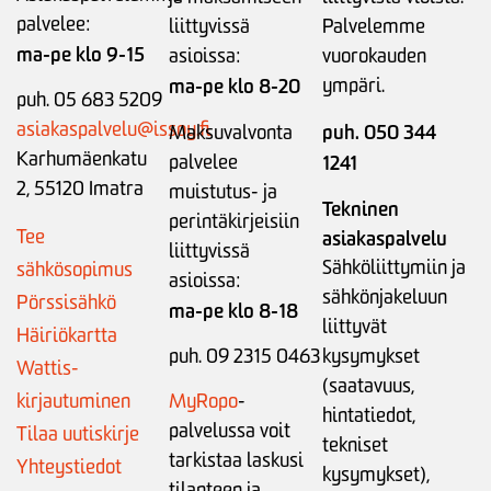
palvelee:
liittyvissä
Palvelemme
ma-pe klo 9-15
asioissa:
vuorokauden
ma-pe klo 8-20
ympäri.
puh. 05 683 5209
asiakaspalvelu@issoy.fi
puh. 050 344
Maksuvalvonta
Karhumäenkatu
palvelee
1241
2, 55120 Imatra
muistutus- ja
Tekninen
perintäkirjeisiin
Tee
asiakaspalvelu
liittyvissä
Sähköliittymiin ja
sähkösopimus
asioissa:
sähkönjakeluun
Pörssisähkö
ma-pe klo 8-18
liittyvät
Häiriökartta
puh. 09 2315 0463
kysymykset
Wattis-
(saatavuus,
kirjautuminen
MyRopo
-
hintatiedot,
palvelussa voit
Tilaa uutiskirje
tekniset
tarkistaa laskusi
Yhteystiedot
kysymykset),
tilanteen ja