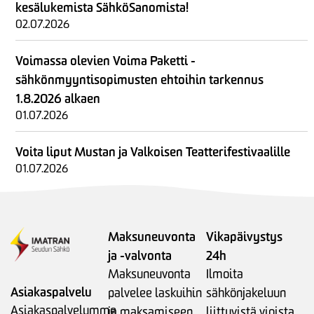
kesälukemista SähköSanomista!
02.07.2026
Voimassa olevien Voima Paketti -
sähkönmyyntisopimusten ehtoihin tarkennus
1.8.2026 alkaen
01.07.2026
Voita liput Mustan ja Valkoisen Teatterifestivaalille
01.07.2026
Maksuneuvonta
Vikapäivystys
ja -valvonta
24h
Maksuneuvonta
Ilmoita
Asiakaspalvelu
palvelee laskuihin
sähkönjakeluun
Asiakaspalvelumme
ja maksamiseen
liittyvistä vioista.