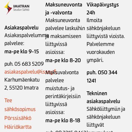
Maksuneuvonta
Vikapäivystys
ja -valvonta
24h
Maksuneuvonta
Ilmoita
Asiakaspalvelu
palvelee laskuihin
sähkönjakeluun
Asiakaspalvelumme
ja maksamiseen
liittyvistä vioista.
palvelee:
liittyvissä
Palvelemme
ma-pe klo 9-15
asioissa:
vuorokauden
ma-pe klo 8-20
ympäri.
puh. 05 683 5209
asiakaspalvelu@issoy.fi
puh. 050 344
Maksuvalvonta
Karhumäenkatu
palvelee
1241
2, 55120 Imatra
muistutus- ja
Tekninen
perintäkirjeisiin
Tee
asiakaspalvelu
liittyvissä
Sähköliittymiin ja
sähkösopimus
asioissa:
sähkönjakeluun
Pörssisähkö
ma-pe klo 8-18
liittyvät
Häiriökartta