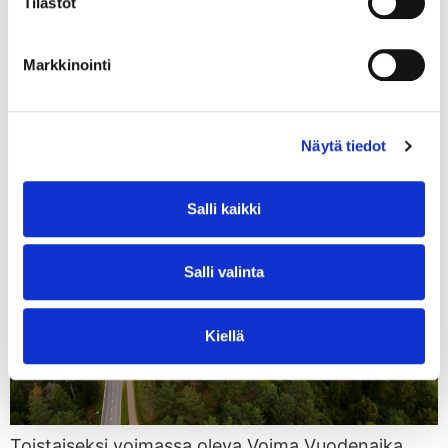
Tilastot
vaikuttamaan omalla sähkönkäytöllään lopulliseen
energianhintaan.
Markkinointi
Voima Vuodenaika
Näytä tiedot
Salli kaikki
Salli valinta
Kiellä
Toistaiseksi voimassa oleva Voima Vuodenaika