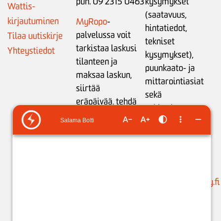
puh. 09 2315 0463
kysymykset
Wattis-
(saatavuus,
kirjautuminen
MyRopo
-
hintatiedot,
palvelussa voit
Tilaa uutiskirje
tekniset
tarkistaa laskusi
Yhteystiedot
kysymykset),
tilanteen ja
puunkaato- ja
maksaa laskun,
mittarointiasiat
siirtää
sekä
eräpäivää,
tehdä
sähkönkäytön
maksusuunnitelman
neuvonta:
tai
ilmoittaa
ma-pe klo 9-15
tilinumeron
liikamaksun
puh. 05 683 5209
palautusta varten
.
(ajanvaraukset)
Käytössäsi on
suunnittelu@issoy.fi
ChatBot 24/7.
C
hat-