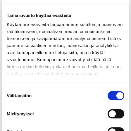
Tämä sivusto käyttää evästeitä
Käytämme evästeitä tarjoamamme sisällön ja mainosten
räätälöimiseen, sosiaalisen median ominaisuuksien
tukemiseen ja kävijämäärämme analysoimiseen. Lisäksi
jaamme sosiaalisen median, mainosalan ja analytiikka-
alan kumppaneillemme tietoja siitä, miten käytät
sivustoamme. Kumppanimme voivat yhdistää näitä
tietoja muihin tietoihin, joita olet antanut heille tai joita on
kerätty, kun olet käyttänyt heidän palvelujaan.
Suostumuksen
Määräaikainen Voima Joustava 6 kk -
Välttämätön
valinta
sähkösopimuksella saat pörssisähkön jouston ja
määräaikaisen sähkösopimuksen turvan.
Mieltymykset
Tämä sopimus sopii sähkönkäyttäjälle, joka haluaa
määräaikaisen sopimuksen ja pystyy myös itse