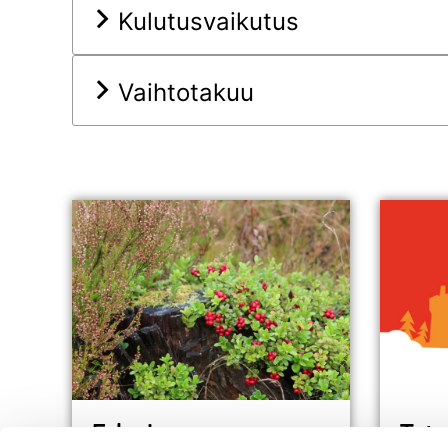
Kulutusvaikutus
Vaihtotakuu
E-lasku
Tutu