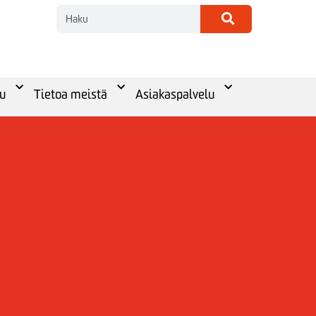
u
Tietoa meistä
Asiakaspalvelu