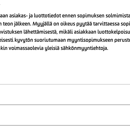
.
kaan asiakas- ja luottotiedot ennen sopimuksen solmimista
 teon jälkeen. Myyjällä on oikeus pyytää tarvittaessa s
istuksen lähettämisestä, mikäli asiakkaan luottokelpoisu
lmeisesti kyvytön suoriutumaan myyntisopimukseen perustu
nkin voimassaolevia yleisiä sähkönmyyntiehtoja.