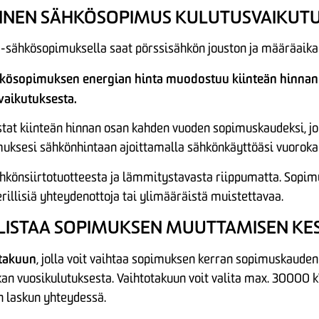
INEN SÄHKÖSOPIMUS KULUTUSVAIKUT
-sähkösopimuksella saat pörssisähkön jouston ja määräaik
hkösopimuksen energian hinta muodostuu kiinteän hinnan
vaikutuksesta.
at kiinteän hinnan osan kahden vuoden sopimuskaudeksi, jon
uksesi sähkönhintaan ajoittamalla sähkönkäyttöäsi vuorokau
sähkönsiirtotuotteesta ja lämmitystavasta riippumatta. Sopi
rillisiä yhteydenottoja tai ylimääräistä muistettavaa.
ISTAA SOPIMUKSEN MUUTTAMISEN KE
takuun
, jolla voit vaihtaa sopimuksen kerran sopimuskauden
kan vuosikulutuksesta. Vaihtotakuun voit valita max. 30000 
 laskun yhteydessä.