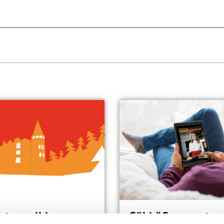
stu muihin
SähköSanomat