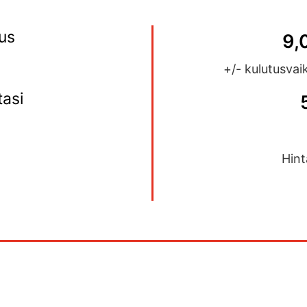
us
9,
+/- kulutusvai
tasi
Hint