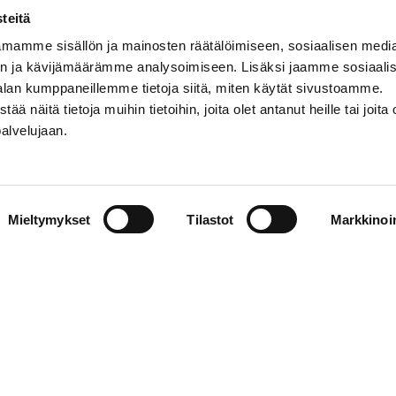
teisiin
Lue uusin SähköSanomat ja p
teitä
aina ajan tasalla. Digitaalise
e sähkösopimuksia ja löydä
mamme sisällön ja mainosten räätälöimiseen, sosiaalisen medi
asiakaslehdestämme löydät
 sähkösopimus hintalaskurin
n ja kävijämäärämme analysoimiseen. Lisäksi jaamme sosiaali
uusimmat tiedot ja paljon hyö
 Tee sähkösopimus helposti
alan kumppaneillemme tietoja siitä, miten käytät sivustoamme.
vinkkejä.
kaupassa.
näitä tietoja muihin tietoihin, joita olet antanut heille tai joita 
palvelujaan.
 lisää
Lue lisää
Mieltymykset
Tilastot
Markkinoin
Maksuneuvonta ja -valvonta
Maksuneuvonta palvelee laskuihin ja
I
maksamiseen liittyvissä asioissa:
ma-pe klo 8-20