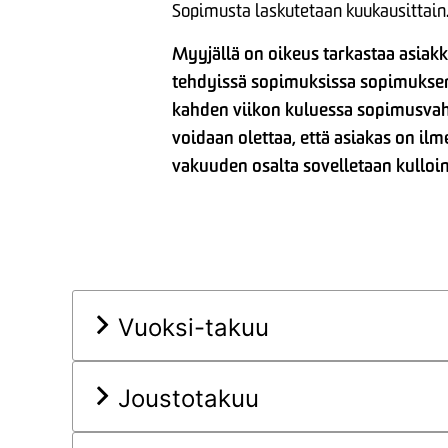
Sopimusta laskutetaan kuukausittain
Myyjällä on oikeus tarkastaa asiak
tehdyissä sopimuksissa sopimuksen
kahden viikon kuluessa sopimusvahv
voidaan olettaa, että asiakas on i
vakuuden osalta sovelletaan kulloi
Vuoksi-takuu
Joustotakuu