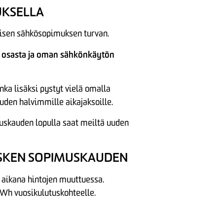
UKSELLA
aisen sähkösopimuksen turvan.
 osasta ja oman sähkönkäytön
ka lisäksi pystyt vielä omalla
den halvimmille aikajaksoille.
muskauden lopulla saat meiltä uuden
SKEN SOPIMUSKAUDEN
 aikana hintojen muuttuessa.
kWh vuosikulutuskohteelle.