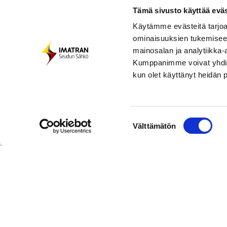
tuot
Tee ympäristöteko ja vaihda
Tämä sivusto käyttää eväs
paperilaskusi luontoa säästävään e-
Vertail
Käytämme evästeitä tarjoa
laskuun! E-laskun käyttö on helppoa
sopivin
ominaisuuksien tukemisee
ja nopeaa, kun lasku tulee suoraan
avulla.
mainosalan ja analytiikka-
verkkopankkiisi.
verkko
Kumppanimme voivat yhdistää 
kun olet käyttänyt heidän 
Lue lisää
Lue
Suostumuksen
Välttämätön
valinta