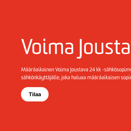
Voima Jousta
Määräaikainen Voima Joustava 24 kk -sähkösopimu
sähkönkäyttäjälle, joka haluaa määräaikaisen sop
Tilaa