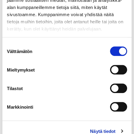
jaamme sosiaalisen median, mainosalan ja analytiikka-
03.08.2026
alan kumppaneillemme tietoja siitä, miten käytät
sivustoamme. Kumppanimme voivat yhdistää näitä
Voima Vuodenaika -sähkösopimuksen syksyhinta
tietoja muihin tietoihin, joita olet antanut heille tai joita on
30.07.2026
kerätty, kun olet käyttänyt heidän palvelujaan.
Imatran Seudun Sähkö otteluisäntänä PEPOn
Suostumuksen
kotiottelussa 24.7.
Välttämätön
valinta
02.07.2026
Mieltymykset
Uusin asiakaslehtemme on ilmestynyt –
kesälukemista SähköSanomista!
02.07.2026
Tilastot
Voimassa olevien Voima Paketti -
Markkinointi
sähkönmyyntisopimusten ehtoihin tarkennus
1.8.2026 alkaen
01.07.2026
Näytä tiedot