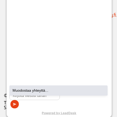
liikamaksun
puh. 05 683 5209
palautusta varten
.
(ajanvaraukset)
Käytössäsi on
suunnittelu@issoy.fi
ChatBot 24/7.
C
hat-
asiakaspalvelijat:
ma-pe klo 8-18
(kuluttajat) ja klo
8-17 (yritykset).
© 2026 Issoy. All Rights Reserved.
Tietosuojaseloste
Saavutettavuusseloste