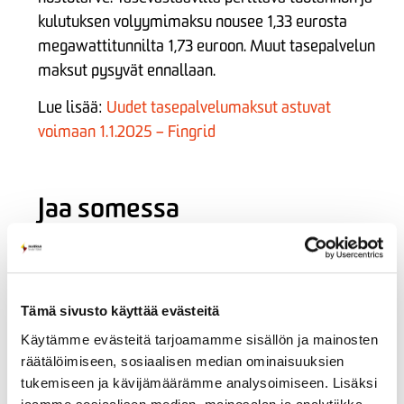
kulutuksen volyymimaksu nousee 1,33 eurosta
megawattitunnilta 1,73 euroon. Muut tasepalvelun
maksut pysyvät ennallaan.
Lue lisää:
Uudet tasepalvelumaksut astuvat
voimaan 1.1.2025 – Fingrid
Jaa somessa
Tämä sivusto käyttää evästeitä
Uusimmat uutiset ja tiedotteet
Käytämme evästeitä tarjoamamme sisällön ja mainosten
räätälöimiseen, sosiaalisen median ominaisuuksien
Pia Laakkonen aloitti Imatran Seudun Sähkö Oy:n
tukemiseen ja kävijämäärämme analysoimiseen. Lisäksi
myyntijohtajana