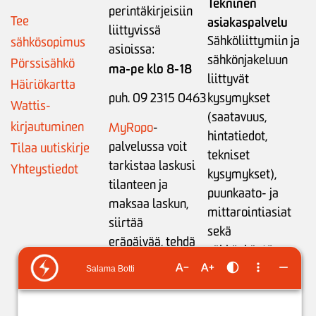
Tekninen
perintäkirjeisiin
Tee
asiakaspalvelu
liittyvissä
Sähköliittymiin ja
sähkösopimus
asioissa:
sähkönjakeluun
Pörssisähkö
ma-pe klo 8-18
liittyvät
Häiriökartta
puh. 09 2315 0463
kysymykset
Wattis-
(saatavuus,
kirjautuminen
MyRopo
-
hintatiedot,
palvelussa voit
Tilaa uutiskirje
tekniset
tarkistaa laskusi
Yhteystiedot
kysymykset),
tilanteen ja
puunkaato- ja
maksaa laskun,
mittarointiasiat
siirtää
sekä
eräpäivää,
tehdä
sähkönkäytön
maksusuunnitelman
neuvonta:
tai
ilmoittaa
ma-pe klo 9-15
tilinumeron