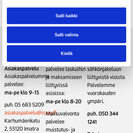
Voita liput Mustan ja Valkoisen Teatterifestivaalille
Salli kaikki
01.07.2026
Salli valinta
Maksuneuvonta
Vikapäivystys
ja -valvonta
24h
Kiellä
Maksuneuvonta
Ilmoita
Asiakaspalvelu
palvelee laskuihin
sähkönjakeluun
Asiakaspalvelumme
ja maksamiseen
liittyvistä vioista.
palvelee:
liittyvissä
Palvelemme
ma-pe klo 9-15
asioissa:
vuorokauden
ma-pe klo 8-20
ympäri.
puh. 05 683 5209
asiakaspalvelu@issoy.fi
puh. 050 344
Maksuvalvonta
Karhumäenkatu
palvelee
1241
2, 55120 Imatra
muistutus- ja