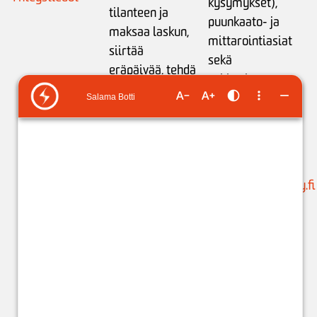
kysymykset),
tilanteen ja
puunkaato- ja
maksaa laskun,
mittarointiasiat
siirtää
sekä
eräpäivää,
tehdä
sähkönkäytön
maksusuunnitelman
neuvonta:
tai
ilmoittaa
ma-pe klo 9-15
tilinumeron
liikamaksun
puh. 05 683 5209
palautusta varten
.
(ajanvaraukset)
Käytössäsi on
suunnittelu@issoy.fi
ChatBot 24/7.
C
hat-
asiakaspalvelijat:
ma-pe klo 8-18
(kuluttajat) ja klo
8-17 (yritykset).