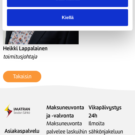
Kiellä
Heikki Lappalainen
toimitusjohtaja
Takaisin
Maksuneuvonta
Vikapäivystys
ja -valvonta
24h
Maksuneuvonta
Ilmoita
Asiakaspalvelu
palvelee laskuihin
sähkönjakeluun