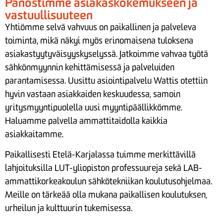
Panostimme asiakaskokemukseen ja
vastuullisuuteen
Yhtiömme selvä vahvuus on paikallinen ja palveleva
toiminta, mikä näkyi myös erinomaisena tuloksena
asiakastyytyväisyyskyselyssä. Jatkoimme vahvaa työtä
sähkönmyynnin kehittämisessä ja palveluiden
parantamisessa. Uusittu asiointipalvelu Wattis otettiin
hyvin vastaan asiakkaiden keskuudessa, samoin
yritysmyyntipuolella uusi myyntipäällikkömme.
Haluamme palvella ammattitaidolla kaikkia
asiakkaitamme.
Paikallisesti Etelä-Karjalassa tuimme merkittävillä
lahjoituksilla LUT-yliopiston professuureja sekä LAB-
ammattikorkeakoulun sähkötekniikan koulutusohjelmaa.
Meille on tärkeää olla mukana paikallisen koulutuksen,
urheilun ja kulttuurin tukemisessa.