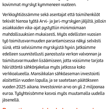
kovimmat myrskyt kymmeneen vuoteen.
Verkkoyhtiössämme sekä asentajat että toimihenkilöt
tekivät hienoa työtä Arvi- ja Jari-myrskyjen jäljiltä, jolloin
asiakkaiden vika-ajat pystyttiin minimoimaan
mahdollisuuksien mukaisesti. Myös edellisten vuosien
työ toimitusvarmuuden parantamisessa näkyi selvästi
siinä, että selvisimme myrskyistä hyvin. Jatkoimme
edelleen suunnitellusti panostusta verkon valvonnan ja
toimitusvarmuuden lisäämiseen, jotta voisimme tarjota
häiriötöntä sähkönjakelua myös jatkossa koko
verkkoalueella. Mansikkalan sähköaseman investointi
aloitettiin vuoden lopulla, ja se saatetaan päätökseen
vuoden 2025 aikana. Investoinnin arvo on yli 2 miljoonaa
euroa. Työyhteisömme kasvoi myös muutamalla uudella
jäsenellä.