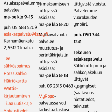
Asiakaspalvelumme
ja maksamiseen
liittyvistä vioista.
palvelee:
liittyvissä
Palvelemme
ma-pe klo 9-15
asioissa:
vuorokauden
ma-pe klo 8-20
ympäri.
puh. 05 683 5209
asiakaspalvelu@issoy.fi
puh. 050 344
Maksuvalvonta
Karhumäenkatu
palvelee
1241
2, 55120 Imatra
muistutus- ja
Tekninen
perintäkirjeisiin
Tee
asiakaspalvelu
liittyvissä
Sähköliittymiin ja
sähkösopimus
asioissa:
sähkönjakeluun
Pörssisähkö
ma-pe klo 8-18
liittyvät
Häiriökartta
puh. 09 2315 0463
kysymykset
Wattis-
(saatavuus,
kirjautuminen
MyRopo
-
hintatiedot,
palvelussa voit
Tilaa uutiskirje
tekniset
tarkistaa laskusi
Yhteystiedot