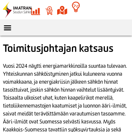
Toimitusjohtajan katsaus
Vuosi 2024 näytti energiamarkkinoilla suuntaa tulevaan.
Yhteiskunnan sähköistyminen jatkui kuluneena vuonna
voimakkaana, ja energiakriisin jälkeen sähkön hinnat
tasoittuivat, joskin sähkön hinnan vaihtelut lisääntyivät.
Toisaalta ulkoiset uhat, kuten kaapelirikot merellä,
tietoliikennemastojen kaatumiset ja luonnon ääri-ilmiöt,
saivat meidät terävöittämään varautumisen tasoamme.
Ääri-ilmiöt ovat Suomessa selvästi kasvussa. Myös
Kaakkois-Suomessa tavattiin syöksyvirtauksia ja sekä