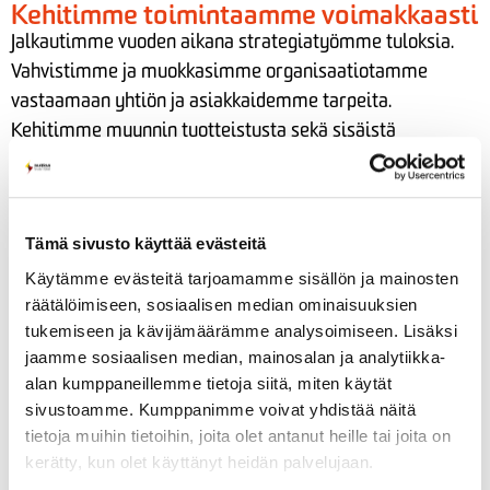
Kehitimme toimintaamme voimakkaasti
Jalkautimme vuoden aikana strategiatyömme tuloksia.
Vahvistimme ja muokkasimme organisaatiotamme
vastaamaan yhtiön ja asiakkaidemme tarpeita.
Kehitimme myynnin tuotteistusta sekä sisäistä
raportointia ja toimintamalleja. Otimme käyttöön
verkossa automaattista vianpaikannusta sekä
hahmotimme digitaalisia suuntaviivoja tulevaan
Tämä sivusto käyttää evästeitä
digitiekartan avulla.
Käytämme evästeitä tarjoamamme sisällön ja mainosten
Ostimme Okun Energia Oy:n omistamat Kaakon
räätälöimiseen, sosiaalisen median ominaisuuksien
Energian osakkeet osakekaupalla ja aloimme
tukemiseen ja kävijämäärämme analysoimiseen. Lisäksi
kasvattamaan maltillisesti
jaamme sosiaalisen median, mainosalan ja analytiikka-
energiantuotantoportfoliotamme. Suuntasimme katseita
alan kumppaneillemme tietoja siitä, miten käytät
tulevaan ja tarkastelimme useita
sivustoamme. Kumppanimme voivat yhdistää näitä
tietoja muihin tietoihin, joita olet antanut heille tai joita on
energiantuotantohankkeita yhdessä kumppaneidemme
kerätty, kun olet käyttänyt heidän palvelujaan.
kanssa. Haluamme kasvattaa tuotantoportfoliossa