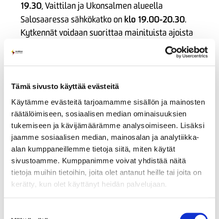
19.30
, Vaittilan ja Ukonsalmen alueella
klo 19.00-20.30
Salosaaressa sähkökatko on
.
Kytkennät voidaan suorittaa mainituista ajoista
poiketen.
Katkoksista on ilmoitettu tekstiviestitse
asiakkaille, joita sähkökatkot koskevat.
Tämä sivusto käyttää evästeitä
Pahoittelemme katkosta aiheutuvaa haittaa.
Käytämme evästeitä tarjoamamme sisällön ja mainosten
Lisätietoja sähkökatkoon liittyen: puh. 050 439
räätälöimiseen, sosiaalisen median ominaisuuksien
6534, Imatran Seudun Sähkönsiirto Oy
tukemiseen ja kävijämäärämme analysoimiseen. Lisäksi
jaamme sosiaalisen median, mainosalan ja analytiikka-
alan kumppaneillemme tietoja siitä, miten käytät
sivustoamme. Kumppanimme voivat yhdistää näitä
Jaa somessa
tietoja muihin tietoihin, joita olet antanut heille tai joita on
kerätty, kun olet käyttänyt heidän palvelujaan.
Suostumuksen