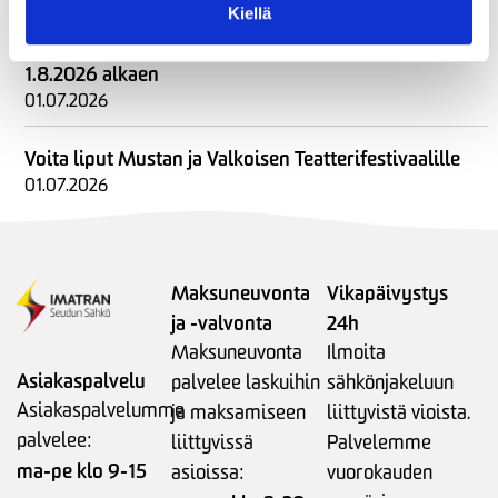
Voimassa olevien Voima Paketti -
Kiellä
sähkönmyyntisopimusten ehtoihin tarkennus
1.8.2026 alkaen
01.07.2026
Voita liput Mustan ja Valkoisen Teatterifestivaalille
01.07.2026
Maksuneuvonta
Vikapäivystys
ja -valvonta
24h
Maksuneuvonta
Ilmoita
Asiakaspalvelu
palvelee laskuihin
sähkönjakeluun
Asiakaspalvelumme
ja maksamiseen
liittyvistä vioista.
palvelee:
liittyvissä
Palvelemme
ma-pe klo 9-15
asioissa:
vuorokauden