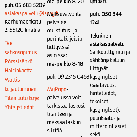
ma-pe klo 8-20
ympäri.
puh. 05 683 5209
asiakaspalvelu@issoy.fi
puh. 050 344
Maksuvalvonta
Karhumäenkatu
palvelee
1241
2, 55120 Imatra
muistutus- ja
Tekninen
perintäkirjeisiin
Tee
asiakaspalvelu
liittyvissä
Sähköliittymiin ja
sähkösopimus
asioissa:
sähkönjakeluun
Pörssisähkö
ma-pe klo 8-18
liittyvät
Häiriökartta
puh. 09 2315 0463
kysymykset
Wattis-
(saatavuus,
kirjautuminen
MyRopo
-
hintatiedot,
palvelussa voit
Tilaa uutiskirje
tekniset
tarkistaa laskusi
Yhteystiedot
kysymykset),
tilanteen ja
puunkaato- ja
maksaa laskun,
mittarointiasiat
siirtää
sekä