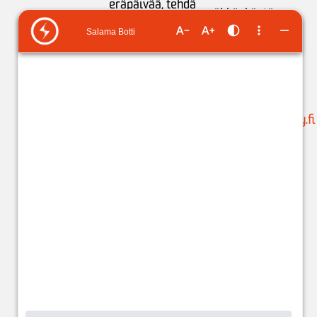
eräpäivää,
tehdä
sähkönkäytön
maksusuunnitelman
neuvonta:
tai
ilmoittaa
ma-pe klo 9-15
tilinumeron
liikamaksun
puh. 05 683 5209
palautusta varten
.
(ajanvaraukset)
Käytössäsi on
suunnittelu@issoy.fi
ChatBot 24/7.
C
hat-
asiakaspalvelijat:
ma-pe klo 8-18
(kuluttajat) ja klo
8-17 (yritykset).