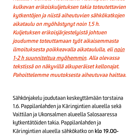
kulkevan erikoiskuljetuksen takia toteutettavien
kytkentöjen ja niistä aiheutuvien sähkökatkojen
aikataulu on myöhästynyt noin 1,5 h.
Kuljetuksen erikoisjärjestelyistä johtuen
joudumme toteuttamaan työt aikaisemmasta
ilmoituksesta poikkeavalla aikataululla, eli
noin
1-2 h suunniteltua myöhemmin
. Alla olevassa
tekstissä on näkyvillä alkuperäiset kellonajat.
Pahoittelemme muutoksesta aiheutuvaa haittaa.
Sähkönjakelu joudutaan keskeyttämään torstaina
1.6. Pappilanlahden ja Käringintien alueella sekä
Vaittilan ja Ukonsalmen alueella Salosaaressa
kytkentätöiden takia. Pappilanlahden ja
klo 19.00-
Käringintien alueella sähkökatko on