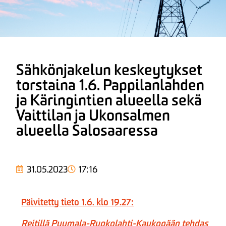
Sähkönjakelun keskeytykset
torstaina 1.6. Pappilanlahden
ja Käringintien alueella sekä
Vaittilan ja Ukonsalmen
alueella Salosaaressa
31.05.2023
17:16
Päivitetty tieto 1.6. klo 19.27:
Reitillä Puumala-Ruokolahti-Kaukopään tehdas