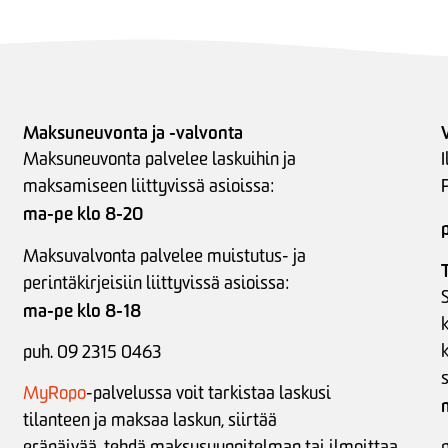
Maksuneuvonta ja -valvonta
Maksuneuvonta palvelee laskuihin ja
I
maksamiseen liittyvissä asioissa:
ma-pe klo 8-20
Maksuvalvonta palvelee muistutus- ja
perintäkirjeisiin liittyvissä asioissa:
S
ma-pe klo 8-18
puh. 09 2315 0463
MyRopo
-palvelussa voit tarkistaa laskusi
tilanteen ja maksaa laskun, siirtää
eräpäivää,
tehdä maksusuunnitelman tai
ilmoittaa