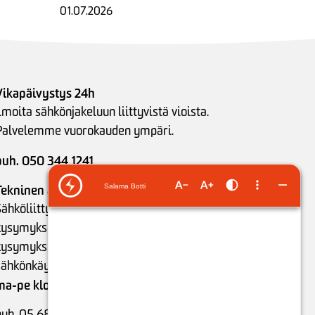
01.07.2026
Vikapäivystys 24h
lmoita sähkönjakeluun liittyvistä vioista.
Palvelemme vuorokauden ympäri.
puh. 050 344 1241
Tekninen asiakaspalvelu
ähköliittymiin ja sähkönjakeluun liittyvät
kysymykset (saatavuus, hintatiedot, tekniset
kysymykset), puunkaato- ja mittarointiasiat sekä
sähkönkäytön neuvonta:
ma-pe klo 9-15
puh. 05 683 5209 (ajanvaraukset)