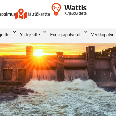
 sopimus
Häiriökartta
joille
Yrityksille
Energiapalvelut
Verkkopalvel