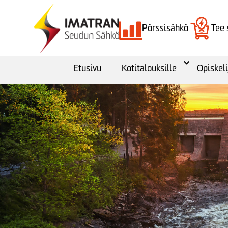
Pörssisähkö
Tee
Etusivu
Kotitalouksille
Opiskeli