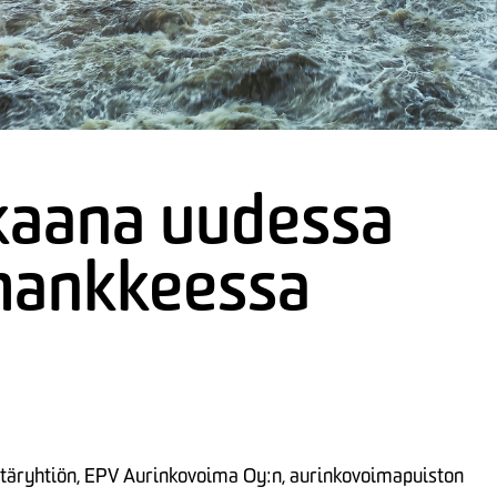
aana uudessa
hankkeessa
ryhtiön, EPV Aurinkovoima Oy:n, aurinkovoimapuiston