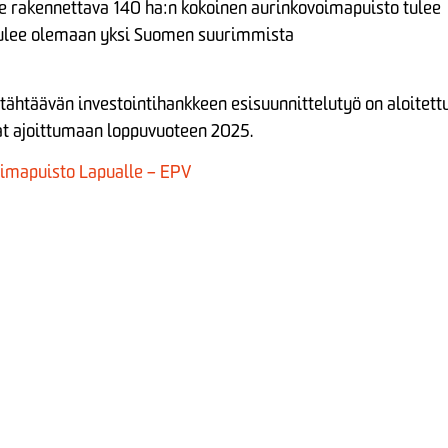
e rakennettava 140 ha:n kokoinen aurinkovoimapuisto tulee
tulee olemaan yksi Suomen suurimmista
htäävän investointihankkeen esisuunnittelutyö on aloitett
at ajoittumaan loppuvuoteen 2025.
imapuisto Lapualle – EPV