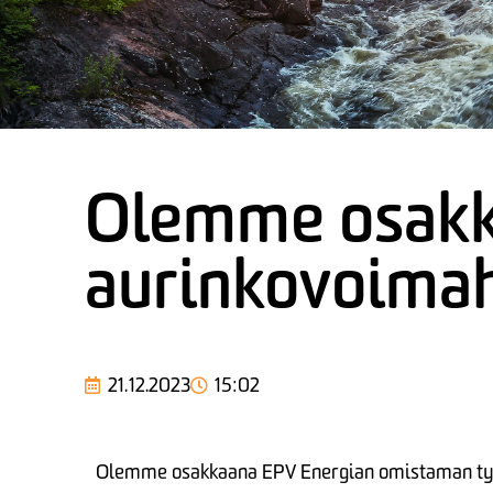
Olemme osakk
aurinkovoima
21.12.2023
15:02
Olemme osakkaana EPV Energian omistaman tytä