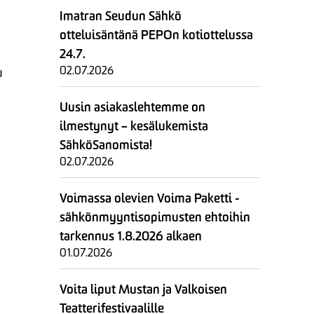
Imatran Seudun Sähkö
otteluisäntänä PEPOn kotiottelussa
24.7.
02.07.2026
u
Uusin asiakaslehtemme on
ilmestynyt – kesälukemista
SähköSanomista!
02.07.2026
Voimassa olevien Voima Paketti -
sähkönmyyntisopimusten ehtoihin
tarkennus 1.8.2026 alkaen
01.07.2026
Voita liput Mustan ja Valkoisen
Teatterifestivaalille