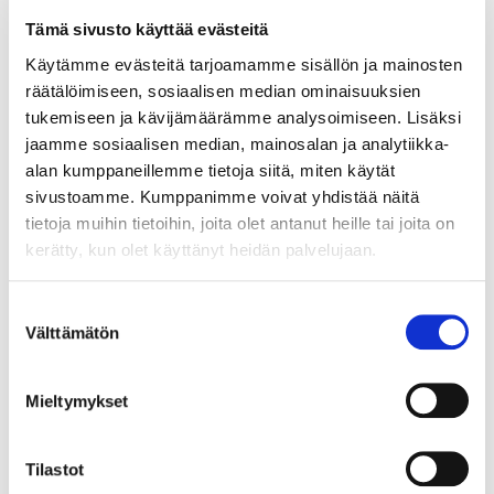
euroa) x 50 %
Tämä sivusto käyttää evästeitä
Käytämme evästeitä tarjoamamme sisällön ja mainosten
Miltä ajalta sähköhyvitys tulee?
räätälöimiseen, sosiaalisen median ominaisuuksien
Sähköhyvitys tulee vuoden 2022 marras- ja
tukemiseen ja kävijämäärämme analysoimiseen. Lisäksi
joulukuun ja vuoden 2023 tammikuun ajalta
jaamme sosiaalisen median, mainosalan ja analytiikka-
toteutuneesta sähköenergian hinnasta ja
alan kumppaneillemme tietoja siitä, miten käytät
kulutuksesta. Laskennallisesti sähköhyvitys tulee
sivustoamme. Kumppanimme voivat yhdistää näitä
neljää kuukautta vastaavalta ajalta, koska toisessa
tietoja muihin tietoihin, joita olet antanut heille tai joita on
erässä huomioidaan kahdesti vuoden 2023
kerätty, kun olet käyttänyt heidän palvelujaan.
tammikuu.
Suostumuksen
Vaatiiko sähköhyvityksen saaminen
Välttämätön
valinta
toimenpiteitä asiakkaalta, jos sähköyhtiö ei ole
vaihtunut?
Mieltymykset
Ei vaadi, mikäli olet pysynyt samalla
sähköyhtiöllä ensimmäiseen tai toiseen erään
Tilastot
kuuluvien tarkastelukuukausien aikana.