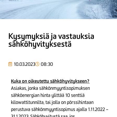
Kysymyksiä ja vastauksia
sähköhyvityksestä
10.03.2023
08:30
Kuka on oikeutettu sähköhyvitykseen?
Asiakas, jonka sähkönmyyntisopimuksen
sähköenergian hinta ylittää 10 senttiä
kilowattitunnilta, tai jolla on pörssihintaan
perustuva sähkönmyyntisopimus ajalla 1.11.2022 –
31.1.2023. Sähköhyvitystä saa, jos