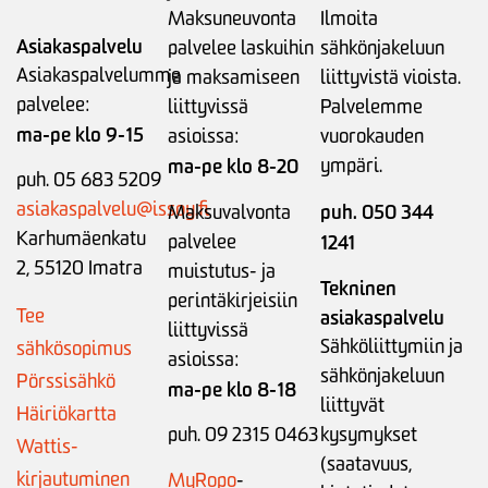
Maksuneuvonta
Ilmoita
Asiakaspalvelu
palvelee laskuihin
sähkönjakeluun
Asiakaspalvelumme
ja maksamiseen
liittyvistä vioista.
palvelee:
liittyvissä
Palvelemme
ma-pe klo 9-15
asioissa:
vuorokauden
ma-pe klo 8-20
ympäri.
puh. 05 683 5209
asiakaspalvelu@issoy.fi
puh. 050 344
Maksuvalvonta
Karhumäenkatu
palvelee
1241
2, 55120 Imatra
muistutus- ja
Tekninen
perintäkirjeisiin
Tee
asiakaspalvelu
liittyvissä
Sähköliittymiin ja
sähkösopimus
asioissa:
sähkönjakeluun
Pörssisähkö
ma-pe klo 8-18
liittyvät
Häiriökartta
puh. 09 2315 0463
kysymykset
Wattis-
(saatavuus,
kirjautuminen
MyRopo
-