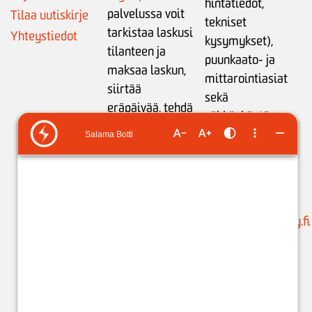
hintatiedot,
palvelussa voit
Tilaa uutiskirje
tekniset
tarkistaa laskusi
Yhteystiedot
kysymykset),
tilanteen ja
puunkaato- ja
maksaa laskun,
mittarointiasiat
siirtää
sekä
eräpäivää,
tehdä
sähkönkäytön
maksusuunnitelman
neuvonta:
tai
ilmoittaa
ma-pe klo 9-15
tilinumeron
liikamaksun
puh. 05 683 5209
palautusta varten
.
(ajanvaraukset)
Käytössäsi on
suunnittelu@issoy.fi
ChatBot 24/7.
C
hat-
asiakaspalvelijat:
ma-pe klo 8-18