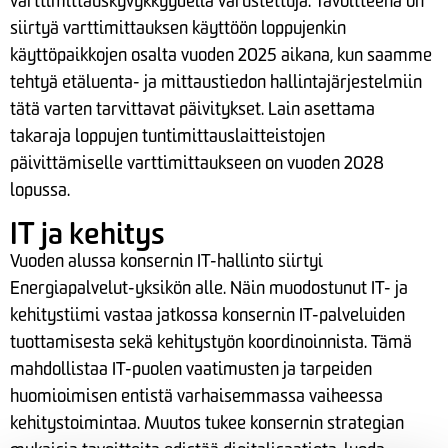
varttimittauskyvykkyydellä varustettuja. Tavoitteena on
siirtyä varttimittauksen käyttöön loppujenkin
käyttöpaikkojen osalta vuoden 2025 aikana, kun saamme
tehtyä etäluenta- ja mittaustiedon hallintajärjestelmiin
tätä varten tarvittavat päivitykset. Lain asettama
takaraja loppujen tuntimittauslaitteistojen
päivittämiselle varttimittaukseen on vuoden 2028
lopussa.
IT ja kehitys
Vuoden alussa konsernin IT-hallinto siirtyi
Energiapalvelut-yksikön alle. Näin muodostunut IT- ja
kehitystiimi vastaa jatkossa konsernin IT-palveluiden
tuottamisesta sekä kehitystyön koordinoinnista. Tämä
mahdollistaa IT-puolen vaatimusten ja tarpeiden
huomioimisen entistä varhaisemmassa vaiheessa
kehitystoimintaa. Muutos tukee konsernin strategian