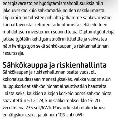
energiavarastojen hyödytämismahdollisuuksia niin
jakeluverkon kuin sähkömarkkinoiden näkökulmasta.
Diplomityön tulosten pohjalta jatkamme sähkövaraston
kannattavuuslaskelmien tarkentamista sekä edelleen
mahdollisen investoinnin suunnittelua. Diplomityöntekijä
jatkaa työtään kehitysinsinöörin tittelillä ja vahvistaa
näin kehitystyön sekä sähkökaupan ja riskienhallinnan
resursseja.
Sähkökauppa ja riskienhallinta
Sähkökaupan ja riskienhallinnan osalta vuosi oli
kokonaisuudessaan menestyksekäs, vaikka vuoden alun
huippukorkeat sähkön hinnat aiheuttivatkin haasteita.
Toistaiseksi kaikkien aikojen korkein pörssisähkön hinta
saavutettiin 5.1.2024, kun sähkö maksoi klo 19–20
verollisena 235 snt/kWh. Päivän keskihintakin kipusi
ennätyskorkeaksi ja oli noin 109 snt/kWh.