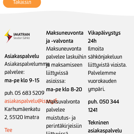
Takaisin
Maksuneuvonta
Vikapäivystys
ja -valvonta
24h
Maksuneuvonta
Ilmoita
Asiakaspalvelu
palvelee laskuihin
sähkönjakeluun
Asiakaspalvelumme
ja maksamiseen
liittyvistä vioista.
palvelee:
liittyvissä
Palvelemme
ma-pe klo 9-15
asioissa:
vuorokauden
ma-pe klo 8-20
ympäri.
puh. 05 683 5209
asiakaspalvelu@issoy.fi
puh. 050 344
Maksuvalvonta
Karhumäenkatu
palvelee
1241
2, 55120 Imatra
muistutus- ja
Tekninen
perintäkirjeisiin
Tee
asiakaspalvelu