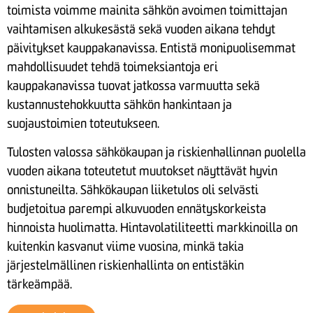
toimista voimme mainita sähkön avoimen toimittajan
vaihtamisen alkukesästä sekä vuoden aikana tehdyt
päivitykset kauppakanavissa. Entistä monipuolisemmat
mahdollisuudet tehdä toimeksiantoja eri
kauppakanavissa tuovat jatkossa varmuutta sekä
kustannustehokkuutta sähkön hankintaan ja
suojaustoimien toteutukseen.
Tulosten valossa sähkökaupan ja riskienhallinnan puolella
vuoden aikana toteutetut muutokset näyttävät hyvin
onnistuneilta. Sähkökaupan liiketulos oli selvästi
budjetoitua parempi alkuvuoden ennätyskorkeista
hinnoista huolimatta. Hintavolatiliteetti markkinoilla on
kuitenkin kasvanut viime vuosina, minkä takia
järjestelmällinen riskienhallinta on entistäkin
tärkeämpää.