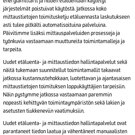
energiamittarit ja niiden etäluentaan käytetyt
järjestelmät poistuivat käytöstä. Jatkossa koko
mittaustietojen toimitusketju etäluennasta laskutukseen
asti tulee pitkälti automatisoituina palveluina.
Päivitimme lisäksi mittauspalveluiden prosesseja ja
työnkuvia vastaamaan muuttuneita toimintamalleja ja
tarpeita.
Uudet etäluenta- ja mittaustiedon hallintapalvelut sekä
näitä tukemaan suunnitellut toimintamallit takaavat
jatkossa kustannustehokkaan, luotettavan ja ajantasaisen
mittaustietojen toimituksen loppukäyttäjien tarpeisiin.
Näin pystymme jatkossa vastaamaan paremmin
nopeasti kehittyvän toimintaympäristön sekä lakien ja
asetusten tiukkeneviin vaatimuksiin.
Uudet etäluenta- ja mittaustiedon hallintapalvelut ovat
parantaneet tiedon laatua ja vähentäneet manuaalisten