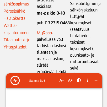
liittyvissä
Sähköliittymiin ja
sähkösopimus
asioissa:
sähkönjakeluun
Pörssisähkö
ma-pe klo 8-18
liittyvät
Häiriökartta
puh. 09 2315 0463
kysymykset
Wattis-
(saatavuus,
kirjautuminen
MyRopo
-
hintatiedot,
palvelussa voit
Tilaa uutiskirje
tekniset
tarkistaa laskusi
Yhteystiedot
kysymykset),
tilanteen ja
puunkaato- ja
maksaa laskun,
mittarointiasiat
siirtää
sekä
eräpäivää,
tehdä
sähkönkäytön
maksusuunnitelman
neuvonta:
tai
ilmoittaa
ma-pe klo 9-15
tilinumeron
liikamaksun
puh. 05 683 5209
palautusta varten
.
(ajanvaraukset)