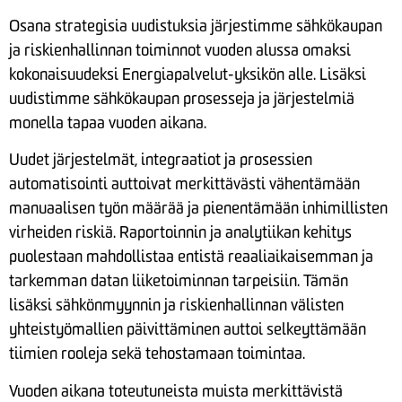
Osana strategisia uudistuksia järjestimme sähkökaupan
ja riskienhallinnan toiminnot vuoden alussa omaksi
kokonaisuudeksi Energiapalvelut-yksikön alle. Lisäksi
uudistimme sähkökaupan prosesseja ja järjestelmiä
monella tapaa vuoden aikana.
Uudet järjestelmät, integraatiot ja prosessien
automatisointi auttoivat merkittävästi vähentämään
manuaalisen työn määrää ja pienentämään inhimillisten
virheiden riskiä. Raportoinnin ja analytiikan kehitys
puolestaan mahdollistaa entistä reaaliaikaisemman ja
tarkemman datan liiketoiminnan tarpeisiin. Tämän
lisäksi sähkönmyynnin ja riskienhallinnan välisten
yhteistyömallien päivittäminen auttoi selkeyttämään
tiimien rooleja sekä tehostamaan toimintaa.
Vuoden aikana toteutuneista muista merkittävistä