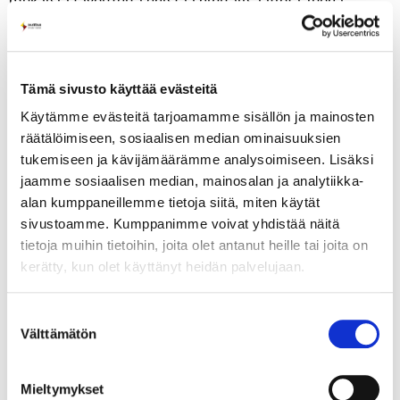
mukaisia tavoitteita edistää digitalisaatiota, luoda
jatkuvuutta ja hyödyntää synergioita konsernin IT-
palveluiden tuotannossa.
Teimme vuoden aikana aktiivista kehitystä lukuisien eri
Tämä sivusto käyttää evästeitä
teemojen ympärillä. Toimintamallien ja työkalujen
Käytämme evästeitä tarjoamamme sisällön ja mainosten
modernisointi oli yksi vuoden keskeisimmistä
räätälöimiseen, sosiaalisen median ominaisuuksien
agendoista, joissa digitalisaation tarjoamat
tukemiseen ja kävijämäärämme analysoimiseen. Lisäksi
jaamme sosiaalisen median, mainosalan ja analytiikka-
mahdollisuudet ja tiedolla johtaminen nousevat keskiöön.
alan kumppaneillemme tietoja siitä, miten käytät
Digitalisaation tarjoamien mahdollisuuksien
sivustoamme. Kumppanimme voivat yhdistää näitä
systemaattiseksi kartoittamiseksi ja edistämiseksi
tietoja muihin tietoihin, joita olet antanut heille tai joita on
veimme konsernissa läpi Digitalisaation tiekartta -
kerätty, kun olet käyttänyt heidän palvelujaan.
hankkeen. Sen tuloksena syntyi yksityiskohtainen
nykytilakuvaus organisaation prosesseista ja
Suostumuksen
järjestelmistä, yhteinen näkemys näiden keskeisimmistä
Välttämätön
valinta
kehitystarpeista sekä aikataulutettu suunnitelma
tarvittavien kehitystoimien läpivientiin.
Mieltymykset