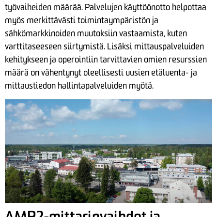
työvaiheiden määrää. Palvelujen käyttöönotto helpottaa
myös merkittävästi toimintaympäristön ja
sähkömarkkinoiden muutoksiin vastaamista, kuten
varttitaseeseen siirtymistä. Lisäksi mittauspalveluiden
kehitykseen ja operointiin tarvittavien omien resurssien
määrä on vähentynyt oleellisesti uusien etäluenta- ja
mittaustiedon hallintapalveluiden myötä.
AMR2-mittarinvaihdot ja