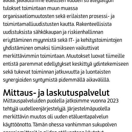
aikaa. Jalkautimme edellisen vuoden strategiatyön
tulokset toimintaan muun muassa
organisaatiomuutosten sekä erilaisten prosessi- ja
toimintamalliuudistusten kautta. Rakenteellisista
uudistuksista sähkökaupan ja riskienhallinnan
eriyttäminen myynnistä sekä IT- ja kehitystoimintojen
yhdistäminen omaksi tiimikseen vaikuttivat
merkittävimmin toimintaan. Muutokset luovat tiimeille
entistä paremmat edellytykset keskittyä ydintekemiseen
sekä tukevat toiminnan jatkuvuutta ja luontaisten
synergioiden syntymistä pidemmällä aikavälillä.
Mittaus- ja laskutuspalvelut
Mittauspalveluiden puolella jatkoimme vuonna 2023
tehtyjä uudelleenjärjestelyjä. Järjestelmäpuolella
merkittävin muutos oli uuden etäluentapalvelun
käyttöönotto. Tämän ohessa vanhimman sukupolven