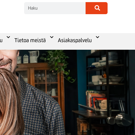
u
Tietoa meistä
Asiakaspalvelu