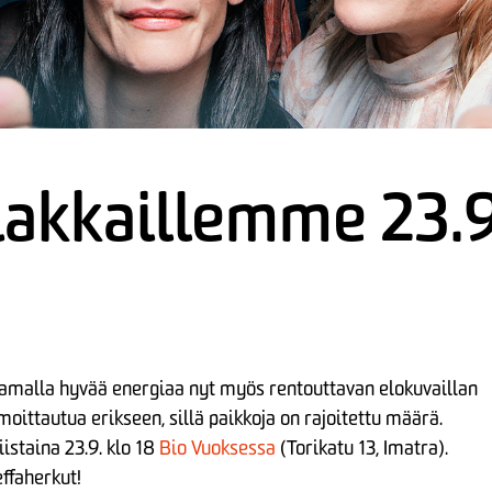
iakkaillemme 23.9
amalla hyvää energiaa nyt myös rentouttavan elokuvaillan
ittautua erikseen, sillä paikkoja on rajoitettu määrä.
iistaina 23.9. klo 18
Bio Vuoksessa
(Torikatu 13, Imatra).
ffaherkut!