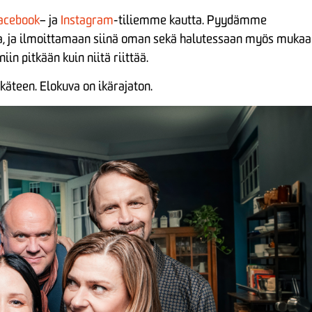
acebook
– ja
Instagram
-tiliemme kautta. Pyydämme
sa, ja ilmoittamaan siinä oman sekä halutessaan myös muka
in pitkään kuin niitä riittää.
käteen. Elokuva on ikärajaton.