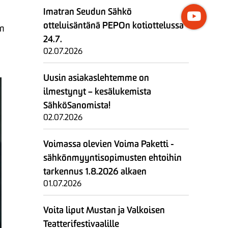
Imatran Seudun Sähkö
otteluisäntänä PEPOn kotiottelussa
an
24.7.
02.07.2026
Uusin asiakaslehtemme on
ilmestynyt – kesälukemista
SähköSanomista!
02.07.2026
Voimassa olevien Voima Paketti -
sähkönmyyntisopimusten ehtoihin
tarkennus 1.8.2026 alkaen
01.07.2026
Voita liput Mustan ja Valkoisen
Teatterifestivaalille