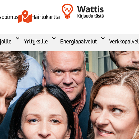
 sopimus
Häiriökartta
joille
Yrityksille
Energiapalvelut
Verkkopalvel