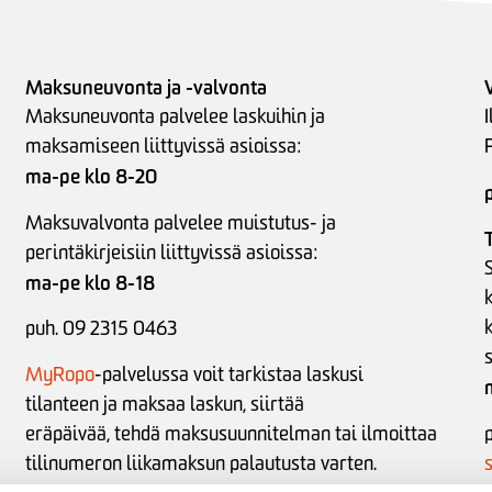
Maksuneuvonta ja -valvonta
Maksuneuvonta palvelee laskuihin ja
I
maksamiseen liittyvissä asioissa:
ma-pe klo 8-20
Maksuvalvonta palvelee muistutus- ja
perintäkirjeisiin liittyvissä asioissa:
S
ma-pe klo 8-18
puh. 09 2315 0463
MyRopo
-palvelussa voit tarkistaa laskusi
tilanteen ja maksaa laskun, siirtää
eräpäivää,
tehdä maksusuunnitelman tai
ilmoittaa
tilinumeron liikamaksun palautusta varten
.