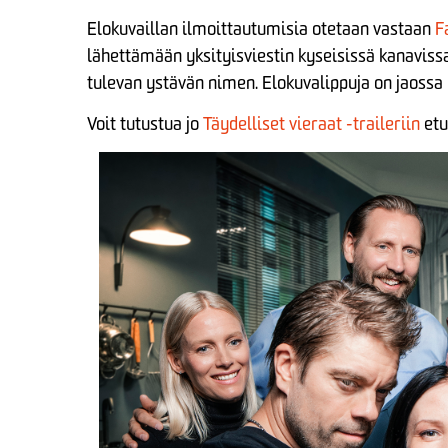
Elokuvaillan ilmoittautumisia otetaan vastaan
F
lähettämään yksityisviestin kyseisissä kanavis
tulevan ystävän nimen. Elokuvalippuja on jaossa ni
Voit tutustua jo
Täydelliset vieraat -traileriin
etu