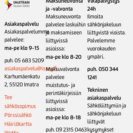
Maksuneuvonta
Vikapäivystys
ja -valvonta
24h
Maksuneuvonta
Ilmoita
Asiakaspalvelu
palvelee laskuihin
sähkönjakeluun
Asiakaspalvelumme
ja maksamiseen
liittyvistä vioista.
palvelee:
liittyvissä
Palvelemme
ma-pe klo 9-15
asioissa:
vuorokauden
ma-pe klo 8-20
ympäri.
puh. 05 683 5209
asiakaspalvelu@issoy.fi
puh. 050 344
Maksuvalvonta
Karhumäenkatu
palvelee
1241
2, 55120 Imatra
muistutus- ja
Tekninen
perintäkirjeisiin
Tee
asiakaspalvelu
liittyvissä
Sähköliittymiin ja
sähkösopimus
asioissa:
sähkönjakeluun
Pörssisähkö
ma-pe klo 8-18
liittyvät
Häiriökartta
puh. 09 2315 0463
kysymykset
Wattis-