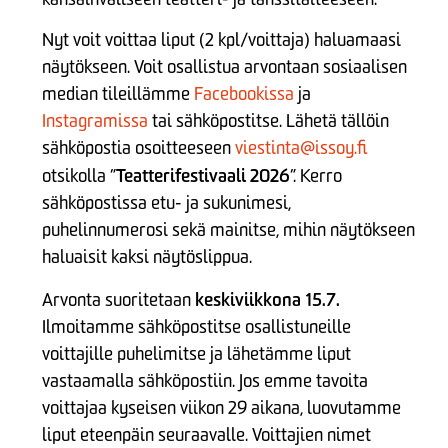
Nyt voit voittaa liput (2 kpl/voittaja) haluamaasi
näytökseen. Voit osallistua arvontaan sosiaalisen
median tileillämme
Facebookissa
ja
Instagramissa
tai sähköpostitse. Lähetä tällöin
sähköpostia osoitteeseen
viestinta@issoy.fi
Teatterifestivaali 2026
otsikolla ”
”. Kerro
sähköpostissa etu- ja sukunimesi,
puhelinnumerosi sekä mainitse, mihin näytökseen
haluaisit kaksi näytöslippua.
keskiviikkona 15.7.
Arvonta suoritetaan
Ilmoitamme sähköpostitse osallistuneille
voittajille puhelimitse ja lähetämme liput
vastaamalla sähköpostiin. Jos emme tavoita
voittajaa kyseisen viikon 29 aikana, luovutamme
liput eteenpäin seuraavalle. Voittajien nimet