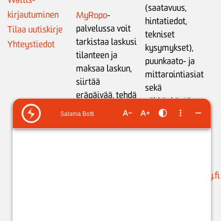
(saatavuus,
kirjautuminen
MyRopo
-
hintatiedot,
palvelussa voit
Tilaa uutiskirje
tekniset
tarkistaa laskusi
Yhteystiedot
kysymykset),
tilanteen ja
puunkaato- ja
maksaa laskun,
mittarointiasiat
siirtää
sekä
eräpäivää,
tehdä
sähkönkäytön
maksusuunnitelman
neuvonta:
tai
ilmoittaa
ma-pe klo 9-15
tilinumeron
liikamaksun
puh. 05 683 5209
palautusta varten
.
(ajanvaraukset)
Käytössäsi on
suunnittelu@issoy.fi
ChatBot 24/7.
C
hat-
asiakaspalvelijat: