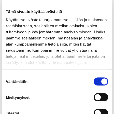
PAIN KILLER Susanna Leinonen Company
(Suomi)
Tämä sivusto käyttää evästeitä
Tarkistathan mahdolliset muutokset näytöksiin
liittyen suoraan Mustan ja Valkoisen
Käytämme evästeitä tarjoamamme sisällön ja mainosten
räätälöimiseen, sosiaalisen median ominaisuuksien
Teatterifestivaalin verkkosivuilta:
tukemiseen ja kävijämäärämme analysoimiseen. Lisäksi
Mustan ja Valkoisen Teatterifestivaali
jaamme sosiaalisen median, mainosalan ja analytiikka-
alan kumppaneillemme tietoja siitä, miten käytät
Mustan ja Valkoisen Teatterifestivaalin
sivustoamme. Kumppanimme voivat yhdistää näitä
ohjelma
tietoja muihin tietoihin, joita olet antanut heille tai joita on
kerätty, kun olet käyttänyt heidän palvelujaan.
Suostumuksen
Välttämätön
valinta
Mieltymykset
Tilastot