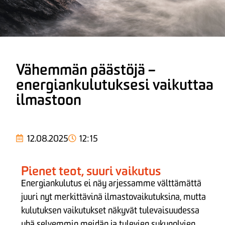
Vähemmän päästöjä –
energiankulutuksesi vaikuttaa
ilmastoon
12.08.2025
12:15
Pienet teot, suuri vaikutus
Energiankulutus ei näy arjessamme välttämättä
juuri nyt merkittävinä ilmastovaikutuksina, mutta
kulutuksen vaikutukset näkyvät tulevaisuudessa
yhä selvemmin meidän ja tulevien sukupolvien