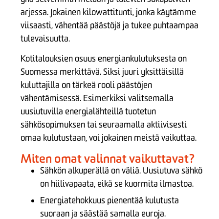
arjessa. Jokainen kilowattitunti, jonka käytämme
viisaasti, vähentää päästöjä ja tukee puhtaampaa
tulevaisuutta.
Kotitalouksien osuus energiankulutuksesta on
Suomessa merkittävä. Siksi juuri yksittäisillä
kuluttajilla on tärkeä rooli päästöjen
vähentämisessä. Esimerkiksi valitsemalla
uusiutuvilla energialähteillä tuotetun
sähkösopimuksen tai seuraamalla aktiivisesti
omaa kulutustaan, voi jokainen meistä vaikuttaa.
Miten omat valinnat vaikuttavat?
Sähkön alkuperällä on väliä. Uusiutuva sähkö
on hiilivapaata, eikä se kuormita ilmastoa.
Energiatehokkuus pienentää kulutusta
suoraan ja säästää samalla euroja.