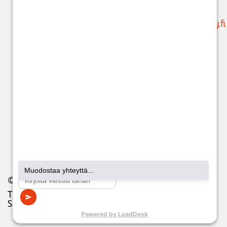
palautusta varten
.
(ajanvaraukset)
Käytössäsi on
suunnittelu@issoy.fi
ChatBot 24/7.
C
hat-
asiakaspalvelijat:
ma-pe klo 8-18
(kuluttajat) ja klo
8-17 (yritykset).
© 2026 Issoy. All Rights Reserved.
Tietosuojaseloste
Saavutettavuusseloste