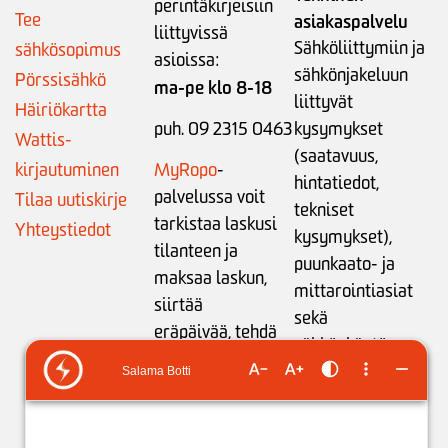
perintäkirjeisiin
Tee
asiakaspalvelu
liittyvissä
Sähköliittymiin ja
sähkösopimus
asioissa:
sähkönjakeluun
Pörssisähkö
ma-pe klo 8-18
liittyvät
Häiriökartta
puh. 09 2315 0463
kysymykset
Wattis-
(saatavuus,
kirjautuminen
MyRopo
-
hintatiedot,
palvelussa voit
Tilaa uutiskirje
tekniset
tarkistaa laskusi
Yhteystiedot
kysymykset),
tilanteen ja
puunkaato- ja
maksaa laskun,
mittarointiasiat
siirtää
sekä
eräpäivää,
tehdä
sähkönkäytön
maksusuunnitelman
neuvonta:
tai
ilmoittaa
ma-pe klo 9-15
tilinumeron
liikamaksun
puh. 05 683 5209