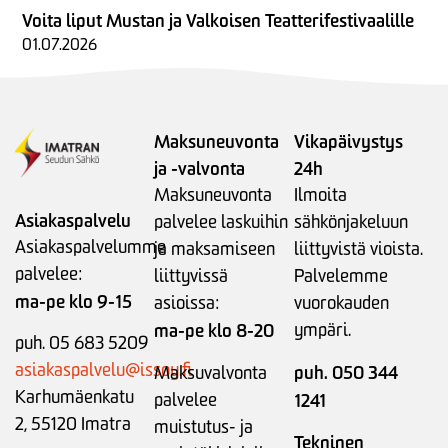
Voita liput Mustan ja Valkoisen Teatterifestivaalille
01.07.2026
Maksuneuvonta
Vikapäivystys
ja -valvonta
24h
Maksuneuvonta
Ilmoita
Asiakaspalvelu
palvelee laskuihin
sähkönjakeluun
Asiakaspalvelumme
ja maksamiseen
liittyvistä vioista.
palvelee:
liittyvissä
Palvelemme
ma-pe klo 9-15
asioissa:
vuorokauden
ma-pe klo 8-20
ympäri.
puh. 05 683 5209
asiakaspalvelu@issoy.fi
puh. 050 344
Maksuvalvonta
Karhumäenkatu
palvelee
1241
2, 55120 Imatra
muistutus- ja
Tekninen