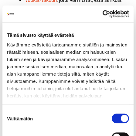
Vuoksi-takuun
, jolla varmistat, että sähkösi
on ekologista vesisähköä
E-laskun
ympäristöystävällisenä
vaihtoehtona paperilaskulle
Tämä sivusto käyttää evästeitä
Yhdessä voimme pienentää päästöjä ilman suuria
uhrauksia, sillä pienillä teoilla on merkitystä.
Käytämme evästeitä tarjoamamme sisällön ja mainosten
räätälöimiseen, sosiaalisen median ominaisuuksien
Valitse viisaasti ja vaikutat.
tukemiseen ja kävijämäärämme analysoimiseen. Lisäksi
Miten me autamme?
jaamme sosiaalisen median, mainosalan ja analytiikka-
Mikäli kaipaat apua oikean sopimuksen valintaan
alan kumppaneillemme tietoja siitä, miten käytät
tai haluat vinkkejä kulutuksen hallintaan,
sivustoamme. Kumppanimme voivat yhdistää näitä
tietoja muihin tietoihin, joita olet antanut heille tai joita on
asiakaspalvelumme auttaa mielellään. Meillä voit
kerätty, kun olet käyttänyt heidän palvelujaan.
asioida myös paikan päällä kasvotusten tai jättää
halutessasi soittopyynnön, mikäli olemme
Suostumuksen
varattuina juuri sillä hetkellä, kun soitat.
Välttämätön
valinta
Asiakaspalvelumme on avoinna arkisin klo 9-15: