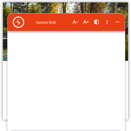
Asiakasedut
Katso kaikki voimassa olevat asiakasedut ja hyödynnä
tarjoukset! Imatran Seudun Sähkön myyntiasiakkaana voit
tilata haluamasi etukoodit helposti.
Lue lisää