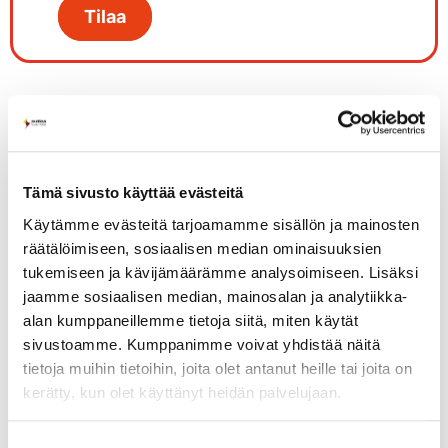
Tilaa
Omistatko aurinkopaneelit kesämökkisi tai asuntosi
Tämä sivusto käyttää evästeitä
katolla, tai onko tontillasi pieni tuulivoimala? Etkä ehkä
tarvitse aina kaikkea tuottamaasi sähköä itse? Me
Käytämme evästeitä tarjoamamme sisällön ja mainosten
räätälöimiseen, sosiaalisen median ominaisuuksien
olemme kiinnostuneita ostamaan ylijäämäsähkösi!
tukemiseen ja kävijämäärämme analysoimiseen. Lisäksi
Imatran Seudun Sähkön maksama sähkön hinta asiakkaan
jaamme sosiaalisen median, mainosalan ja analytiikka-
pientuotannosta: Suomen hinta-alueen
alan kumppaneillemme tietoja siitä, miten käytät
sivustoamme. Kumppanimme voivat yhdistää näitä
varttituntikohtainen arvonlisäveroton spot-hinta (Day-
tietoja muihin tietoihin, joita olet antanut heille tai joita on
ahead) vähennettynä 0,20 snt/kWh (alv. 0 %).
kerätty, kun olet käyttänyt heidän palvelujaan.
Toteutuneita spot-hintoja pääset katsomaan
pörssisähkösivumme kautta
täältä
. Voit myös ladata
Suostumuksen