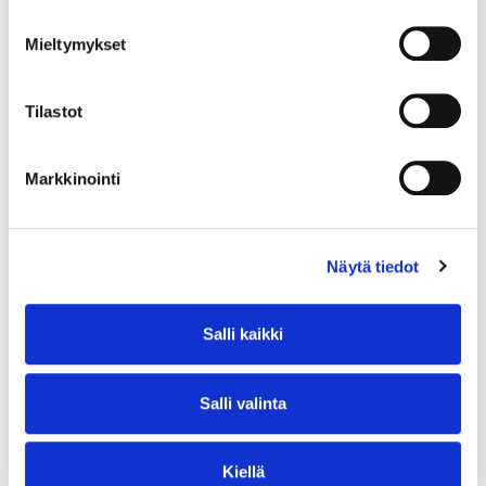
Ilkka Pitkänen
myyntipäällikkö
Mieltymykset
050 322 4271
ilkka.pitkanen@issoy.fi
Tilastot
Susanna Ovaska
myyntineuvottelija
Markkinointi
050 568 6490
susanna.ovaska@issoy.fi
Näytä tiedot
Jaa somessa
Salli kaikki
Salli valinta
Uusimmat uutiset ja tiedotteet
Kiellä