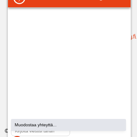
tai
ilmoittaa
ma-pe klo 9-15
tilinumeron
liikamaksun
puh. 05 683 5209
palautusta varten
.
(ajanvaraukset)
Käytössäsi on
suunnittelu@issoy.fi
ChatBot 24/7.
C
hat-
asiakaspalvelijat:
ma-pe klo 8-18
(kuluttajat) ja klo
8-17 (yritykset).
© 2026 Issoy. All Rights Reserved.