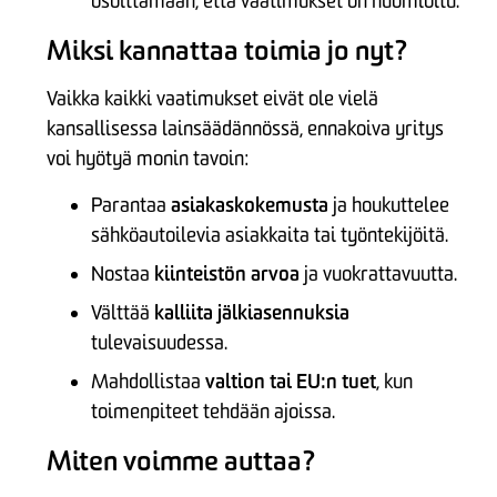
osoittamaan, että vaatimukset on huomioitu.
Miksi kannattaa toimia jo nyt?
Vaikka kaikki vaatimukset eivät ole vielä
kansallisessa lainsäädännössä, ennakoiva yritys
voi hyötyä monin tavoin:
asiakaskokemusta
Parantaa
ja houkuttelee
sähköautoilevia asiakkaita tai työntekijöitä.
kiinteistön arvoa
Nostaa
ja vuokrattavuutta.
kalliita jälkiasennuksia
Välttää
tulevaisuudessa.
valtion tai EU:n tuet
Mahdollistaa
, kun
toimenpiteet tehdään ajoissa.
Miten voimme auttaa?