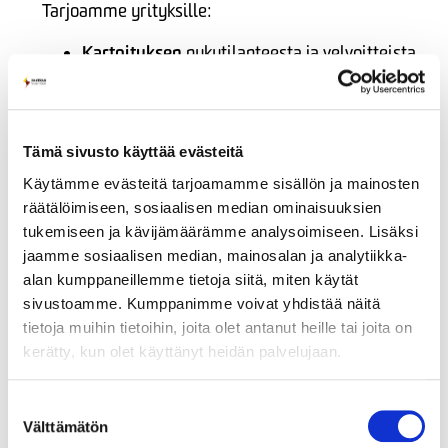
Tarjoamme yrityksille:
Kartoituksen
nykytilanteesta ja velvoitteista
Latauspisteiden suunnittelun ja
toteutuksen
avaimet käteen -periaatteella
Etävalvonnan ja hallinnan
, jotta käyttö ja
Tämä sivusto käyttää evästeitä
kustannukset pysyvät hallinnassa
Käytämme evästeitä tarjoamamme sisällön ja mainosten
räätälöimiseen, sosiaalisen median ominaisuuksien
Tuki- ja rahoitusneuvontaa
, jos haluat
tukemiseen ja kävijämäärämme analysoimiseen. Lisäksi
hyödyntää saatavilla olevia tukia
jaamme sosiaalisen median, mainosalan ja analytiikka-
Tiedätkö, mitä vaatimuksia yrityksesi kiinteistöön
alan kumppaneillemme tietoja siitä, miten käytät
sovelletaan? Me autamme selvittämään ja
sivustoamme. Kumppanimme voivat yhdistää näitä
toteuttamaan.
tietoja muihin tietoihin, joita olet antanut heille tai joita on
kerätty, kun olet käyttänyt heidän palvelujaan.
Ota yhteyttä
yritysmyyntiimme
:
Suostumuksen
Välttämätön
valinta