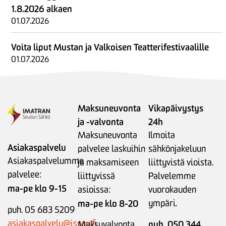
1.8.2026 alkaen
01.07.2026
Voita liput Mustan ja Valkoisen Teatterifestivaalille
01.07.2026
Maksuneuvonta
Vikapäivystys
ja -valvonta
24h
Maksuneuvonta
Ilmoita
Asiakaspalvelu
palvelee laskuihin
sähkönjakeluun
Asiakaspalvelumme
ja maksamiseen
liittyvistä vioista.
palvelee:
liittyvissä
Palvelemme
ma-pe klo 9-15
asioissa:
vuorokauden
ma-pe klo 8-20
ympäri.
puh. 05 683 5209
asiakaspalvelu@issoy.fi
puh. 050 344
Maksuvalvonta