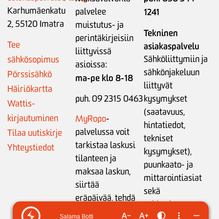
Karhumäenkatu
palvelee
1241
2, 55120 Imatra
muistutus- ja
Tekninen
perintäkirjeisiin
Tee
asiakaspalvelu
liittyvissä
Sähköliittymiin ja
sähkösopimus
asioissa:
sähkönjakeluun
Pörssisähkö
ma-pe klo 8-18
liittyvät
Häiriökartta
puh. 09 2315 0463
kysymykset
Wattis-
(saatavuus,
kirjautuminen
MyRopo
-
hintatiedot,
palvelussa voit
Tilaa uutiskirje
tekniset
tarkistaa laskusi
Yhteystiedot
kysymykset),
tilanteen ja
puunkaato- ja
maksaa laskun,
mittarointiasiat
siirtää
sekä
eräpäivää,
tehdä
sähkönkäytön
maksusuunnitelman
neuvonta: