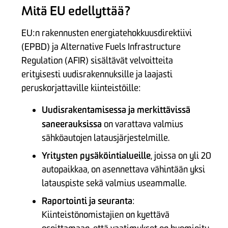
Mitä EU edellyttää?
EU:n rakennusten energiatehokkuusdirektiivi
(EPBD) ja Alternative Fuels Infrastructure
Regulation (AFIR) sisältävät velvoitteita
erityisesti uudisrakennuksille ja laajasti
peruskorjattaville kiinteistöille:
Uudisrakentamisessa ja merkittävissä
saneerauksissa
on varattava valmius
sähköautojen latausjärjestelmille.
Yritysten pysäköintialueille
, joissa on yli 20
autopaikkaa, on asennettava vähintään yksi
latauspiste sekä valmius useammalle.
Raportointi ja seuranta
:
Kiinteistönomistajien on kyettävä