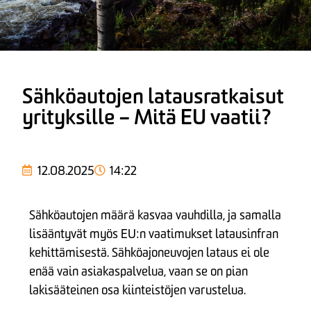
Sähköautojen latausratkaisut
yrityksille – Mitä EU vaatii?
12.08.2025
14:22
Sähköautojen määrä kasvaa vauhdilla, ja samalla
lisääntyvät myös EU:n vaatimukset latausinfran
kehittämisestä. Sähköajoneuvojen lataus ei ole
enää vain asiakaspalvelua, vaan se on pian
lakisääteinen osa kiinteistöjen varustelua.