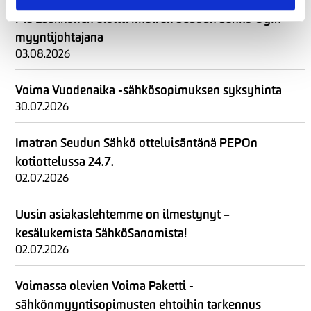
Pia Laakkonen aloitti Imatran Seudun Sähkö Oy:n
myyntijohtajana
03.08.2026
Voima Vuodenaika -sähkösopimuksen syksyhinta
30.07.2026
Imatran Seudun Sähkö otteluisäntänä PEPOn
kotiottelussa 24.7.
02.07.2026
Uusin asiakaslehtemme on ilmestynyt –
kesälukemista SähköSanomista!
02.07.2026
Voimassa olevien Voima Paketti -
sähkönmyyntisopimusten ehtoihin tarkennus