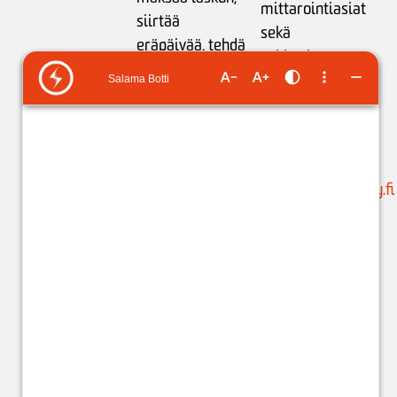
mittarointiasiat
siirtää
sekä
eräpäivää,
tehdä
sähkönkäytön
maksusuunnitelman
neuvonta:
tai
ilmoittaa
ma-pe klo 9-15
tilinumeron
liikamaksun
puh. 05 683 5209
palautusta varten
.
(ajanvaraukset)
Käytössäsi on
suunnittelu@issoy.fi
ChatBot 24/7.
C
hat-
asiakaspalvelijat:
ma-pe klo 8-18
(kuluttajat) ja klo
8-17 (yritykset).