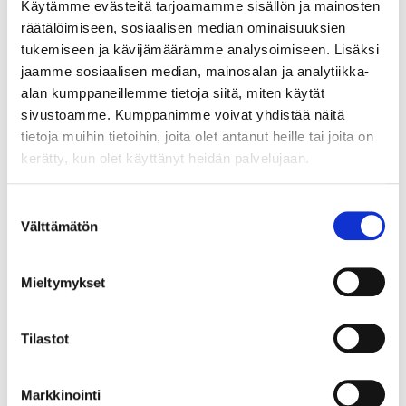
Käytämme evästeitä tarjoamamme sisällön ja mainosten
räätälöimiseen, sosiaalisen median ominaisuuksien
Uusimmat uutiset ja tiedotteet
tukemiseen ja kävijämäärämme analysoimiseen. Lisäksi
jaamme sosiaalisen median, mainosalan ja analytiikka-
alan kumppaneillemme tietoja siitä, miten käytät
Pia Laakkonen aloitti Imatran Seudun Sähkö Oy:n
sivustoamme. Kumppanimme voivat yhdistää näitä
myyntijohtajana
tietoja muihin tietoihin, joita olet antanut heille tai joita on
03.08.2026
kerätty, kun olet käyttänyt heidän palvelujaan.
Voima Vuodenaika -sähkösopimuksen syksyhinta
Suostumuksen
30.07.2026
Välttämätön
valinta
Imatran Seudun Sähkö otteluisäntänä PEPOn
Mieltymykset
kotiottelussa 24.7.
02.07.2026
Tilastot
Uusin asiakaslehtemme on ilmestynyt –
kesälukemista SähköSanomista!
Markkinointi