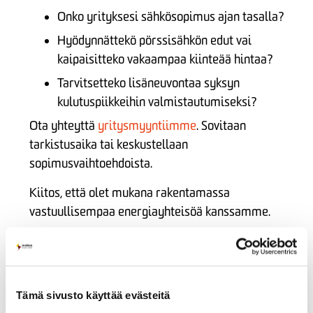
Onko yrityksesi sähkösopimus ajan tasalla?
Hyödynnättekö pörssisähkön edut vai
kaipaisitteko vakaampaa kiinteää hintaa?
Tarvitsetteko lisäneuvontaa syksyn
kulutuspiikkeihin valmistautumiseksi?
Ota yhteyttä
yritysmyyntiimme
. Sovitaan
tarkistusaika tai keskustellaan
sopimusvaihtoehdoista.
Kiitos, että olet mukana rakentamassa
vastuullisempaa energiayhteisöä kanssamme.
Jaa somessa
Tämä sivusto käyttää evästeitä