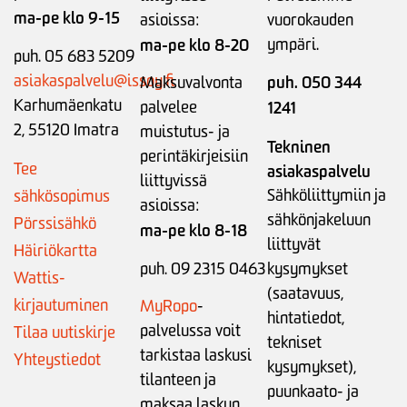
ma-pe klo 9-15
asioissa:
vuorokauden
ma-pe klo 8-20
ympäri.
puh. 05 683 5209
asiakaspalvelu@issoy.fi
puh. 050 344
Maksuvalvonta
Karhumäenkatu
palvelee
1241
2, 55120 Imatra
muistutus- ja
Tekninen
perintäkirjeisiin
Tee
asiakaspalvelu
liittyvissä
Sähköliittymiin ja
sähkösopimus
asioissa:
sähkönjakeluun
Pörssisähkö
ma-pe klo 8-18
liittyvät
Häiriökartta
puh. 09 2315 0463
kysymykset
Wattis-
(saatavuus,
kirjautuminen
MyRopo
-
hintatiedot,
palvelussa voit
Tilaa uutiskirje
tekniset
tarkistaa laskusi
Yhteystiedot
kysymykset),
tilanteen ja
puunkaato- ja
maksaa laskun,