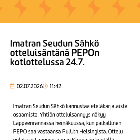
Imatran Seudun Sähkö
otteluisäntänä PEPOn
kotiottelussa 24.7.
02.07.2026
11:42
Imatran Seudun Sähkö kannustaa eteläkarjalaista
osaamista. Yhtiön otteluisännyys näkyy
Lappeenrannassa heinäkuussa, kun paikallinen
PEPO saa vastaansa PuiU:n Helsingistä. Ottelu
pelataan Lappeenrannan Kimpisen kentällä