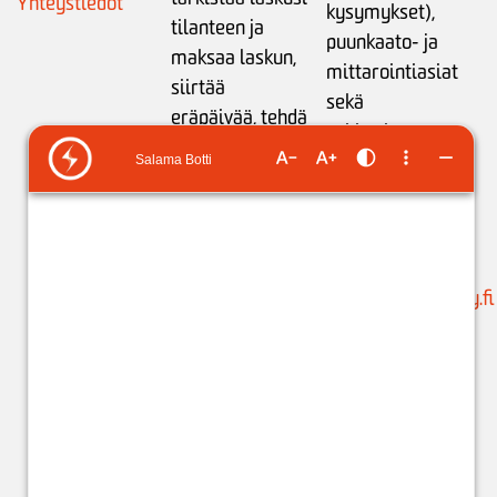
Yhteystiedot
kysymykset),
tilanteen ja
puunkaato- ja
maksaa laskun,
mittarointiasiat
siirtää
sekä
eräpäivää,
tehdä
sähkönkäytön
maksusuunnitelman
neuvonta:
tai
ilmoittaa
ma-pe klo 9-15
tilinumeron
liikamaksun
puh. 05 683 5209
palautusta varten
.
(ajanvaraukset)
Käytössäsi on
suunnittelu@issoy.fi
ChatBot 24/7.
C
hat-
asiakaspalvelijat:
ma-pe klo 8-18
(kuluttajat) ja klo
8-17 (yritykset).