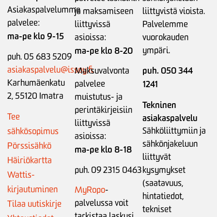
Asiakaspalvelumme
ja maksamiseen
liittyvistä vioista.
palvelee:
liittyvissä
Palvelemme
ma-pe klo 9-15
asioissa:
vuorokauden
ma-pe klo 8-20
ympäri.
puh. 05 683 5209
asiakaspalvelu@issoy.fi
puh. 050 344
Maksuvalvonta
Karhumäenkatu
palvelee
1241
2, 55120 Imatra
muistutus- ja
Tekninen
perintäkirjeisiin
Tee
asiakaspalvelu
liittyvissä
Sähköliittymiin ja
sähkösopimus
asioissa:
sähkönjakeluun
Pörssisähkö
ma-pe klo 8-18
liittyvät
Häiriökartta
puh. 09 2315 0463
kysymykset
Wattis-
(saatavuus,
kirjautuminen
MyRopo
-
hintatiedot,
palvelussa voit
Tilaa uutiskirje
tekniset
tarkistaa laskusi