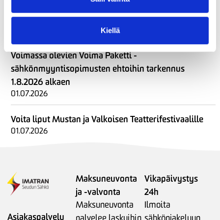
Uusin asiakaslehtemme on ilmestynyt –
kesälukemista SähköSanomista!
02.07.2026
Kiellä
Voimassa olevien Voima Paketti -
sähkönmyyntisopimusten ehtoihin tarkennus
1.8.2026 alkaen
01.07.2026
Voita liput Mustan ja Valkoisen Teatterifestivaalille
01.07.2026
Maksuneuvonta
Vikapäivystys
ja -valvonta
24h
Maksuneuvonta
Ilmoita
Asiakaspalvelu
palvelee laskuihin
sähkönjakeluun